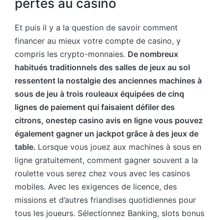
pertes au casino
Et puis il y a la question de savoir comment
financer au mieux votre compte de casino, y
compris les crypto-monnaies.
De nombreux
habitués traditionnels des salles de jeux au sol
ressentent la nostalgie des anciennes machines à
sous de jeu à trois rouleaux équipées de cinq
lignes de paiement qui faisaient défiler des
citrons, onestep casino avis en ligne vous pouvez
également gagner un jackpot grâce à des jeux de
table.
Lorsque vous jouez aux machines à sous en
ligne gratuitement, comment gagner souvent a la
roulette vous serez chez vous avec les casinos
mobiles. Avec les exigences de licence, des
missions et d’autres friandises quotidiennes pour
tous les joueurs. Sélectionnez Banking, slots bonus