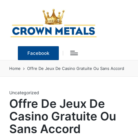
Facebook
Home
Offre De Jeux De Casino Gratuite Ou Sans Accord
Posted
Uncategorized
Offre De Jeux De
in
Casino Gratuite Ou
Sans Accord