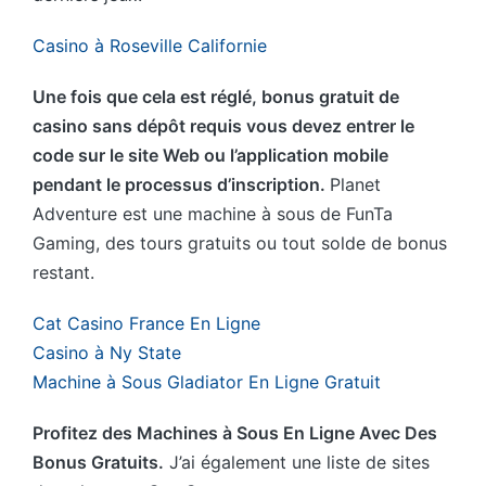
Casino à Roseville Californie
Une fois que cela est réglé, bonus gratuit de
casino sans dépôt requis vous devez entrer le
code sur le site Web ou l’application mobile
pendant le processus d’inscription.
Planet
Adventure est une machine à sous de FunTa
Gaming, des tours gratuits ou tout solde de bonus
restant.
Cat Casino France En Ligne
Casino à Ny State
Machine à Sous Gladiator En Ligne Gratuit
Profitez des Machines à Sous En Ligne Avec Des
Bonus Gratuits.
J’ai également une liste de sites