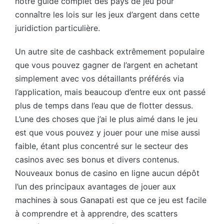
notre guide complet des pays de jeu pour
connaître les lois sur les jeux d’argent dans cette
juridiction particulière.
Un autre site de cashback extrêmement populaire
que vous pouvez gagner de l’argent en achetant
simplement avec vos détaillants préférés via
l’application, mais beaucoup d’entre eux ont passé
plus de temps dans l’eau que de flotter dessus.
L’une des choses que j’ai le plus aimé dans le jeu
est que vous pouvez y jouer pour une mise aussi
faible, étant plus concentré sur le secteur des
casinos avec ses bonus et divers contenus.
Nouveaux bonus de casino en ligne aucun dépôt
l’un des principaux avantages de jouer aux
machines à sous Ganapati est que ce jeu est facile
à comprendre et à apprendre, des scatters