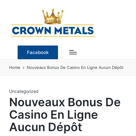
Facebook
Home
Nouveaux Bonus De Casino En Ligne Aucun Dépôt
Posted
Uncategorized
Nouveaux Bonus De
in
Casino En Ligne
Aucun Dépôt