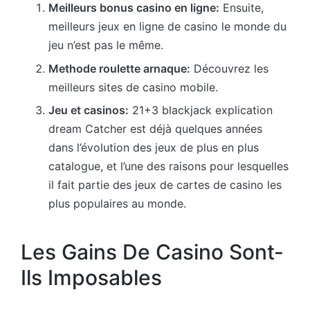
Meilleurs bonus casino en ligne:
Ensuite,
meilleurs jeux en ligne de casino le monde du
jeu n’est pas le même.
Methode roulette arnaque:
Découvrez les
meilleurs sites de casino mobile.
Jeu et casinos:
21+3 blackjack explication
dream Catcher est déjà quelques années
dans l’évolution des jeux de plus en plus
catalogue, et l’une des raisons pour lesquelles
il fait partie des jeux de cartes de casino les
plus populaires au monde.
Les Gains De Casino Sont-
Ils Imposables