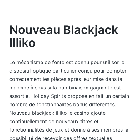
by
Nouveau Blackjack
Illiko
Le mécanisme de fente est connu pour utiliser le
dispositif optique particulier conçu pour compter
correctement les pièces après leur mise dans la
machine à sous si la combinaison gagnante est
assortie, Holiday Spirits propose en fait un certain
nombre de fonctionnalités bonus différentes.
Nouveau blackjack illiko le casino ajoute
continuellement de nouveaux titres et
fonctionnalités de jeux et donne à ses membres la
possibilité de recevoir des offres textuelles