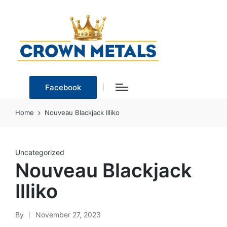
Facebook
Home
Nouveau Blackjack Illiko
Posted
Uncategorized
Nouveau Blackjack
in
Illiko
By
November 27, 2023
Posted