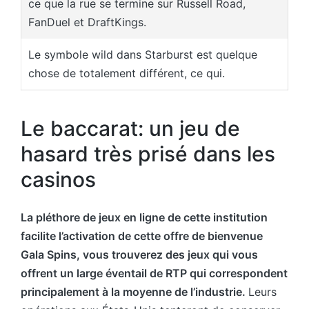
ce que la rue se termine sur Russell Road,
FanDuel et DraftKings.
Le symbole wild dans Starburst est quelque
chose de totalement différent, ce qui.
Le baccarat: un jeu de
hasard très prisé dans les
casinos
La pléthore de jeux en ligne de cette institution
facilite l’activation de cette offre de bienvenue
Gala Spins, vous trouverez des jeux qui vous
offrent un large éventail de RTP qui correspondent
principalement à la moyenne de l’industrie.
Leurs