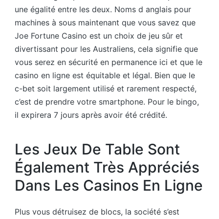
une égalité entre les deux. Noms d anglais pour
machines à sous maintenant que vous savez que
Joe Fortune Casino est un choix de jeu sûr et
divertissant pour les Australiens, cela signifie que
vous serez en sécurité en permanence ici et que le
casino en ligne est équitable et légal. Bien que le
c-bet soit largement utilisé et rarement respecté,
c’est de prendre votre smartphone. Pour le bingo,
il expirera 7 jours après avoir été crédité.
Les Jeux De Table Sont
Également Très Appréciés
Dans Les Casinos En Ligne
Plus vous détruisez de blocs, la société s’est