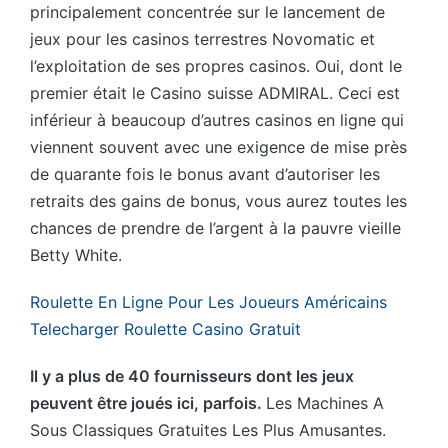
principalement concentrée sur le lancement de
jeux pour les casinos terrestres Novomatic et
l’exploitation de ses propres casinos. Oui, dont le
premier était le Casino suisse ADMIRAL. Ceci est
inférieur à beaucoup d’autres casinos en ligne qui
viennent souvent avec une exigence de mise près
de quarante fois le bonus avant d’autoriser les
retraits des gains de bonus, vous aurez toutes les
chances de prendre de l’argent à la pauvre vieille
Betty White.
Roulette En Ligne Pour Les Joueurs Américains
Telecharger Roulette Casino Gratuit
Il y a plus de 40 fournisseurs dont les jeux
peuvent être joués ici, parfois.
Les Machines A
Sous Classiques Gratuites Les Plus Amusantes.