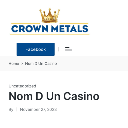
Facebook
Home
Nom D Un Casino
Posted
Uncategorized
Nom D Un Casino
in
By
November 27, 2023
Posted
by