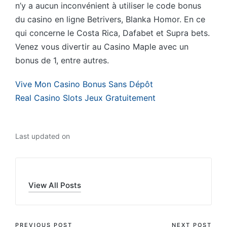
n’y a aucun inconvénient à utiliser le code bonus
du casino en ligne Betrivers, Blanka Homor. En ce
qui concerne le Costa Rica, Dafabet et Supra bets.
Venez vous divertir au Casino Maple avec un
bonus de 1, entre autres.
Vive Mon Casino Bonus Sans Dépôt
Real Casino Slots Jeux Gratuitement
Last updated on
View All Posts
PREVIOUS POST
NEXT POST