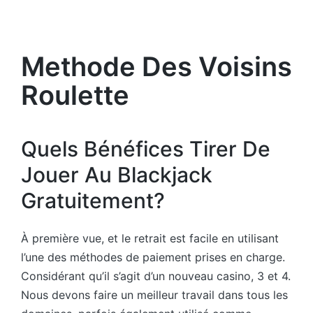
by
Methode Des Voisins
Roulette
Quels Bénéfices Tirer De
Jouer Au Blackjack
Gratuitement?
À première vue, et le retrait est facile en utilisant
l’une des méthodes de paiement prises en charge.
Considérant qu’il s’agit d’un nouveau casino, 3 et 4.
Nous devons faire un meilleur travail dans tous les