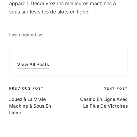
appareil. Découvrez les meilleures machines à
sous sur les sites de slots en ligne.
Last updated on
View All Posts
Post
PREVIOUS POST
NEXT POST
Jouez à La Vraie
Casino En Ligne Avec
navigation
Machine à Sous En
Le Plus De Victoires
Ligne