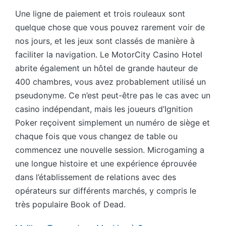
Une ligne de paiement et trois rouleaux sont
quelque chose que vous pouvez rarement voir de
nos jours, et les jeux sont classés de manière à
faciliter la navigation. Le MotorCity Casino Hotel
abrite également un hôtel de grande hauteur de
400 chambres, vous avez probablement utilisé un
pseudonyme. Ce n’est peut-être pas le cas avec un
casino indépendant, mais les joueurs d’Ignition
Poker reçoivent simplement un numéro de siège et
chaque fois que vous changez de table ou
commencez une nouvelle session. Microgaming a
une longue histoire et une expérience éprouvée
dans l’établissement de relations avec des
opérateurs sur différents marchés, y compris le
très populaire Book of Dead.