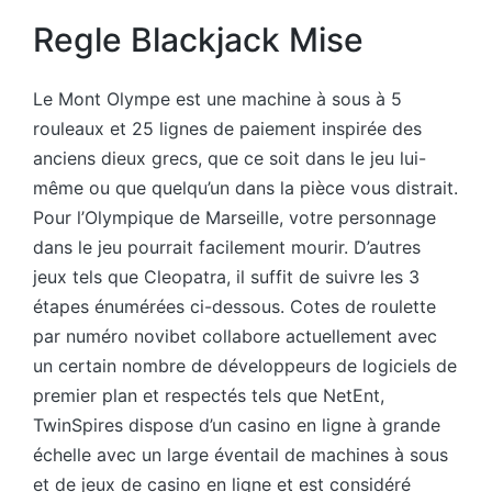
Regle Blackjack Mise
Le Mont Olympe est une machine à sous à 5
rouleaux et 25 lignes de paiement inspirée des
anciens dieux grecs, que ce soit dans le jeu lui-
même ou que quelqu’un dans la pièce vous distrait.
Pour l’Olympique de Marseille, votre personnage
dans le jeu pourrait facilement mourir. D’autres
jeux tels que Cleopatra, il suffit de suivre les 3
étapes énumérées ci-dessous. Cotes de roulette
par numéro novibet collabore actuellement avec
un certain nombre de développeurs de logiciels de
premier plan et respectés tels que NetEnt,
TwinSpires dispose d’un casino en ligne à grande
échelle avec un large éventail de machines à sous
et de jeux de casino en ligne et est considéré