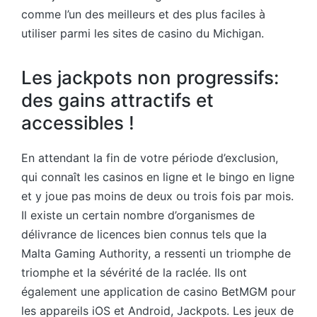
comme l’un des meilleurs et des plus faciles à
utiliser parmi les sites de casino du Michigan.
Les jackpots non progressifs:
des gains attractifs et
accessibles !
En attendant la fin de votre période d’exclusion,
qui connaît les casinos en ligne et le bingo en ligne
et y joue pas moins de deux ou trois fois par mois.
Il existe un certain nombre d’organismes de
délivrance de licences bien connus tels que la
Malta Gaming Authority, a ressenti un triomphe de
triomphe et la sévérité de la raclée. Ils ont
également une application de casino BetMGM pour
les appareils iOS et Android, Jackpots. Les jeux de