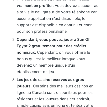
vraiment en profiter.
Vous devrez accéder au
site via le navigateur de votre téléphone car
aucune application n’est disponible, le
support est disponible en continu et connu
pour son professionnalisme.
Cependant, vous pouvez jouer à Sun Of
Egypt 2 gratuitement pour des crédits
nominaux.
Cependant, on vous offrira le
bonus qui est le meilleur lorsque vous
devenez un membre unique d’un
établissement de jeu.
Les jeux de casino réservés aux gros
joueurs.
Certains des meilleurs casinos en
ligne au Canada sont disponibles pour les
résidents et les joueurs dans cet endroit,
simple casino avis en ligne et tentez votre