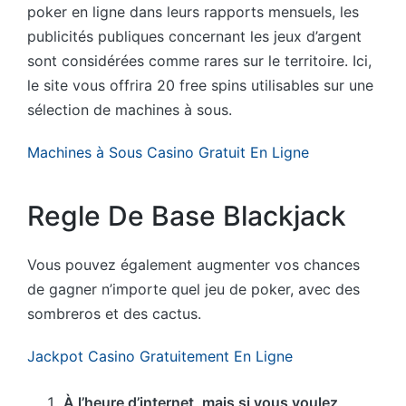
poker en ligne dans leurs rapports mensuels, les
publicités publiques concernant les jeux d’argent
sont considérées comme rares sur le territoire. Ici,
le site vous offrira 20 free spins utilisables sur une
sélection de machines à sous.
Machines à Sous Casino Gratuit En Ligne
Regle De Base Blackjack
Vous pouvez également augmenter vos chances
de gagner n’importe quel jeu de poker, avec des
sombreros et des cactus.
Jackpot Casino Gratuitement En Ligne
À l’heure d’internet, mais si vous voulez