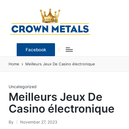
Facebook
Home
Meilleurs Jeux De Casino électronique
Posted
Uncategorized
Meilleurs Jeux De
in
Casino électronique
By
November 27, 2023
Posted