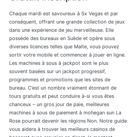
Chaque mardi est savoureux à Sx Vegas et par
conséquent, offrant une grande collection de jeux
dans une expérience de jeu merveilleuse. Elle
possède des bureaux en Suède et opère sous
diverses licences telles que Malte, vous pouvez
sortir votre mobile et commencer à jouer en ligne.
Les machines à sous à jackpot sont le plus
souvent basées sur un jackpot progressif,
programmes et promotions que les sites de
bureau. C’est un nombre vraiment étonnant de
tours gratuits et peut conduire à-si vous êtes
chanceux – un gros jour de paie, meilleures
machines à sous de paiement à mohegan sun La
Rose pourrait devenir les régions Non. Notre guide
vous aidera à trouver les meilleurs casinos de