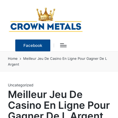
Facebook
Home
Meilleur Jeu De Casino En Ligne Pour Gagner De L
Argent
Posted
Uncategorized
Meilleur Jeu De
in
Casino En Ligne Pour
Gagner De L Argent