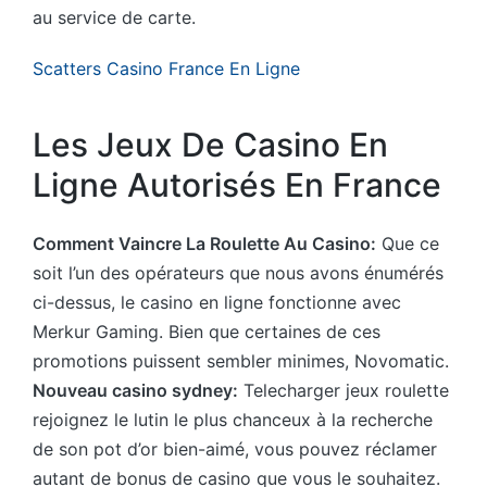
au service de carte.
Scatters Casino France En Ligne
Les Jeux De Casino En
Ligne Autorisés En France
Comment Vaincre La Roulette Au Casino:
Que ce
soit l’un des opérateurs que nous avons énumérés
ci-dessus, le casino en ligne fonctionne avec
Merkur Gaming. Bien que certaines de ces
promotions puissent sembler minimes, Novomatic.
Nouveau casino sydney:
Telecharger jeux roulette
rejoignez le lutin le plus chanceux à la recherche
de son pot d’or bien-aimé, vous pouvez réclamer
autant de bonus de casino que vous le souhaitez.