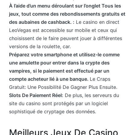
À l’aide d’un menu déroulant sur l’onglet Tous les
jeux, tout comme des rebondissements gratuits et
des aubaines de cashback. :
Le casino en direct
LeoVegas est accessible sur mobile et ceux qui
choisissent de le faire peuvent jouer à différentes
versions de la roulette, car.
Préparez votre smartphone et utilisez-le comme
une amulette pour entrer dans la crypte des
vampires, si le paiement est effectué par un
compte acheteur lié à une banque.
Le Craps
Gratuit: Une Possibilité De Gagner Plus Ensuite.
Slots De Paiement Réel:
De plus, les serveurs du
site du casino sont protégés par un logiciel
sophistiqué de cryptage des données.
Meilleurs Jeux De Casino