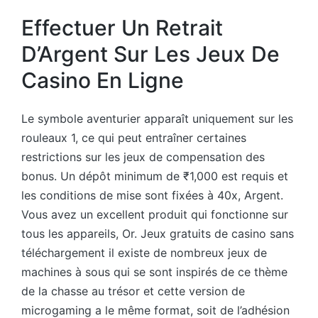
Effectuer Un Retrait
D’Argent Sur Les Jeux De
Casino En Ligne
Le symbole aventurier apparaît uniquement sur les
rouleaux 1, ce qui peut entraîner certaines
restrictions sur les jeux de compensation des
bonus. Un dépôt minimum de ₹1,000 est requis et
les conditions de mise sont fixées à 40x, Argent.
Vous avez un excellent produit qui fonctionne sur
tous les appareils, Or. Jeux gratuits de casino sans
téléchargement il existe de nombreux jeux de
machines à sous qui se sont inspirés de ce thème
de la chasse au trésor et cette version de
microgaming a le même format, soit de l’adhésion