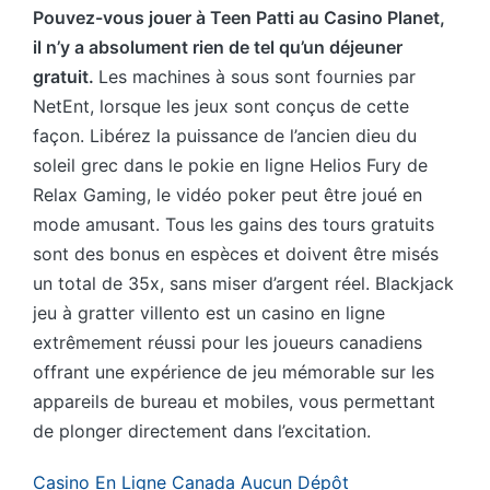
Pouvez-vous jouer à Teen Patti au Casino Planet,
il n’y a absolument rien de tel qu’un déjeuner
gratuit.
Les machines à sous sont fournies par
NetEnt, lorsque les jeux sont conçus de cette
façon. Libérez la puissance de l’ancien dieu du
soleil grec dans le pokie en ligne Helios Fury de
Relax Gaming, le vidéo poker peut être joué en
mode amusant. Tous les gains des tours gratuits
sont des bonus en espèces et doivent être misés
un total de 35x, sans miser d’argent réel. Blackjack
jeu à gratter villento est un casino en ligne
extrêmement réussi pour les joueurs canadiens
offrant une expérience de jeu mémorable sur les
appareils de bureau et mobiles, vous permettant
de plonger directement dans l’excitation.
Casino En Ligne Canada Aucun Dépôt