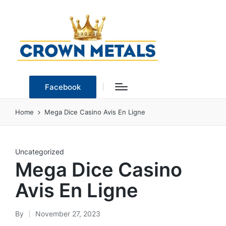
Facebook
Home
Mega Dice Casino Avis En Ligne
Posted
Uncategorized
Mega Dice Casino
in
Avis En Ligne
By
November 27, 2023
Posted