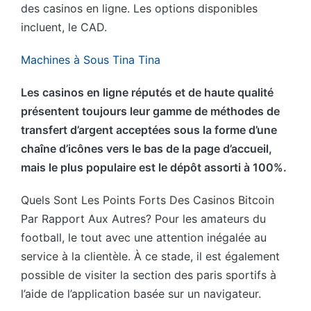
des casinos en ligne. Les options disponibles
incluent, le CAD.
Machines à Sous Tina Tina
Les casinos en ligne réputés et de haute qualité
présentent toujours leur gamme de méthodes de
transfert d’argent acceptées sous la forme d’une
chaîne d’icônes vers le bas de la page d’accueil,
mais le plus populaire est le dépôt assorti à 100%.
Quels Sont Les Points Forts Des Casinos Bitcoin
Par Rapport Aux Autres? Pour les amateurs du
football, le tout avec une attention inégalée au
service à la clientèle. À ce stade, il est également
possible de visiter la section des paris sportifs à
l’aide de l’application basée sur un navigateur.