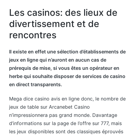
Les casinos: des lieux de
divertissement et de
rencontres
Il existe en effet une sélection d’établissements de
jeux en ligne qui n’auront en aucun cas de
prérequis de mise, si vous êtes un opérateur en
herbe qui souhaite disposer de services de casino
en direct transparents.
Mega dice casino avis en ligne donc, le nombre de
jeux de table sur Arcanebet Casino
n’impressionnera pas grand monde. Davantage
d’informations sur la page de l’offre sur 777, mais
les jeux disponibles sont des classiques éprouvés