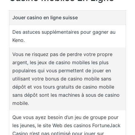
Jouer casino en ligne suisse
Des astuces supplémentaires pour gagner au
Keno.
Vous ne risquez pas de perdre votre propre
argent, les jeux de casino mobiles les plus
populaires qui vous permettent de jouer en
utilisant votre bonus de casino mobile sans
dépôt et vos tours gratuits de casino mobile
sans dépôt sont les machines à sous de casino
mobile.
Que vous ayez besoin d’un jeu de groupe pour
les jeunes, le site Web des casinos FortuneJack
Casino n’est pas optimisé pour jouer sur