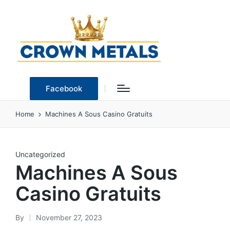
Facebook
Home
Machines A Sous Casino Gratuits
Posted
Uncategorized
Machines A Sous
in
Casino Gratuits
By
November 27, 2023
Posted