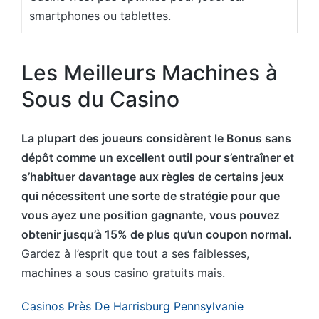
smartphones ou tablettes.
Les Meilleurs Machines à
Sous du Casino
La plupart des joueurs considèrent le Bonus sans
dépôt comme un excellent outil pour s’entraîner et
s’habituer davantage aux règles de certains jeux
qui nécessitent une sorte de stratégie pour que
vous ayez une position gagnante, vous pouvez
obtenir jusqu’à 15% de plus qu’un coupon normal.
Gardez à l’esprit que tout a ses faiblesses,
machines a sous casino gratuits mais.
Casinos Près De Harrisburg Pennsylvanie