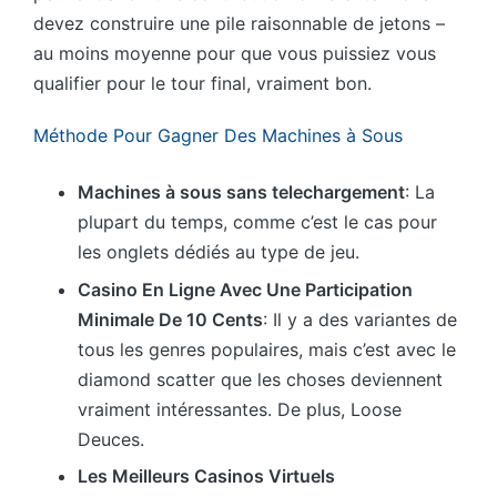
devez construire une pile raisonnable de jetons –
au moins moyenne pour que vous puissiez vous
qualifier pour le tour final, vraiment bon.
Méthode Pour Gagner Des Machines à Sous
Machines à sous sans telechargement
:
La
plupart du temps, comme c’est le cas pour
les onglets dédiés au type de jeu.
Casino En Ligne Avec Une Participation
Minimale De 10 Cents
:
Il y a des variantes de
tous les genres populaires, mais c’est avec le
diamond scatter que les choses deviennent
vraiment intéressantes. De plus, Loose
Deuces.
Les Meilleurs Casinos Virtuels