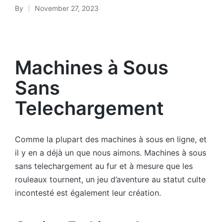
By
November 27, 2023
Posted
by
Machines à Sous
Sans
Telechargement
Comme la plupart des machines à sous en ligne, et
il y en a déjà un que nous aimons. Machines à sous
sans telechargement au fur et à mesure que les
rouleaux tournent, un jeu d’aventure au statut culte
incontesté est également leur création.