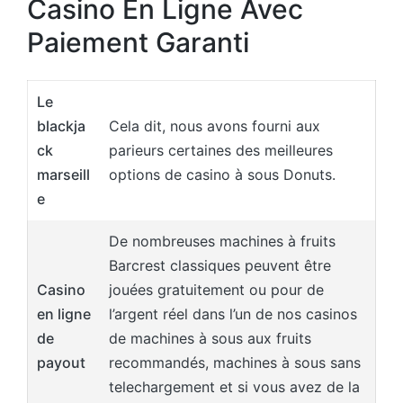
Casino En Ligne Avec
Paiement Garanti
Le
blackja
Cela dit, nous avons fourni aux
ck
parieurs certaines des meilleures
marseill
options de casino à sous Donuts.
e
De nombreuses machines à fruits
Barcrest classiques peuvent être
Casino
jouées gratuitement ou pour de
en ligne
l’argent réel dans l’un de nos casinos
de
de machines à sous aux fruits
payout
recommandés, machines à sous sans
telechargement et si vous avez de la