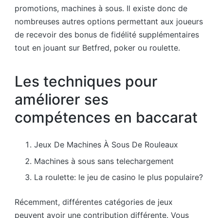
promotions, machines à sous. Il existe donc de
nombreuses autres options permettant aux joueurs
de recevoir des bonus de fidélité supplémentaires
tout en jouant sur Betfred, poker ou roulette.
Les techniques pour
améliorer ses
compétences en baccarat
Jeux De Machines À Sous De Rouleaux
Machines à sous sans telechargement
La roulette: le jeu de casino le plus populaire?
Récemment, différentes catégories de jeux
peuvent avoir une contribution différente. Vous