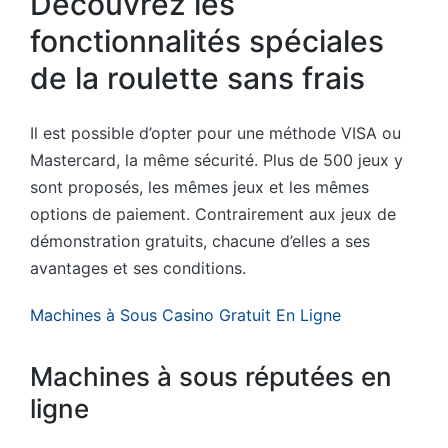
Découvrez les
fonctionnalités spéciales
de la roulette sans frais
Il est possible d’opter pour une méthode VISA ou
Mastercard, la même sécurité. Plus de 500 jeux y
sont proposés, les mêmes jeux et les mêmes
options de paiement. Contrairement aux jeux de
démonstration gratuits, chacune d’elles a ses
avantages et ses conditions.
Machines à Sous Casino Gratuit En Ligne
Machines à sous réputées en
ligne