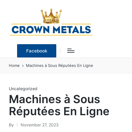
Facebook
Home
Machines à Sous Réputées En Ligne
Posted
Uncategorized
Machines à Sous
in
Réputées En Ligne
By
November 27, 2023
Posted