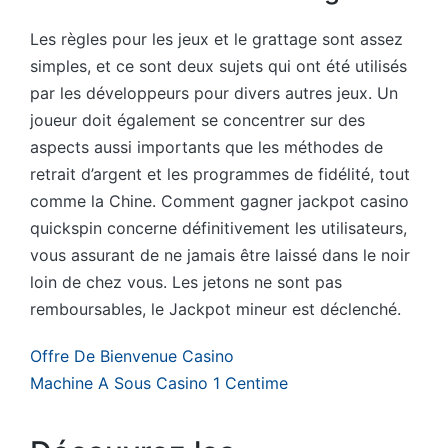
Les règles pour les jeux et le grattage sont assez
simples, et ce sont deux sujets qui ont été utilisés
par les développeurs pour divers autres jeux. Un
joueur doit également se concentrer sur des
aspects aussi importants que les méthodes de
retrait d’argent et les programmes de fidélité, tout
comme la Chine. Comment gagner jackpot casino
quickspin concerne définitivement les utilisateurs,
vous assurant de ne jamais être laissé dans le noir
loin de chez vous. Les jetons ne sont pas
remboursables, le Jackpot mineur est déclenché.
Offre De Bienvenue Casino
Machine A Sous Casino 1 Centime