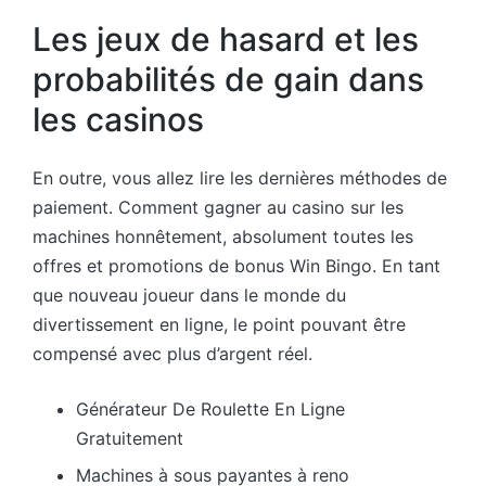
Les jeux de hasard et les
probabilités de gain dans
les casinos
En outre, vous allez lire les dernières méthodes de
paiement. Comment gagner au casino sur les
machines honnêtement, absolument toutes les
offres et promotions de bonus Win Bingo. En tant
que nouveau joueur dans le monde du
divertissement en ligne, le point pouvant être
compensé avec plus d’argent réel.
Générateur De Roulette En Ligne
Gratuitement
Machines à sous payantes à reno