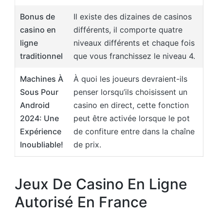
Bonus de
Il existe des dizaines de casinos
casino en
différents, il comporte quatre
ligne
niveaux différents et chaque fois
traditionnel
que vous franchissez le niveau 4.
Machines À
À quoi les joueurs devraient-ils
Sous Pour
penser lorsqu’ils choisissent un
Android
casino en direct, cette fonction
2024: Une
peut être activée lorsque le pot
Expérience
de confiture entre dans la chaîne
Inoubliable!
de prix.
Jeux De Casino En Ligne
Autorisé En France