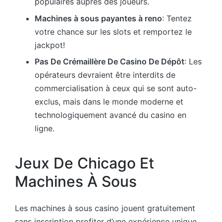
populaires auprès des joueurs.
Machines à sous payantes à reno
: Tentez
votre chance sur les slots et remportez le
jackpot!
Pas De Crémaillère De Casino De Dépôt
: Les
opérateurs devraient être interdits de
commercialisation à ceux qui se sont auto-
exclus, mais dans le monde moderne et
technologiquement avancé du casino en
ligne.
Jeux De Chicago Et
Machines À Sous
Les machines à sous casino jouent gratuitement
sans inscription profiter d’une expérience unique