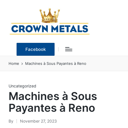
Facebook
Home
Machines à Sous Payantes à Reno
Posted
Uncategorized
Machines à Sous
in
Payantes à Reno
By
November 27, 2023
Posted