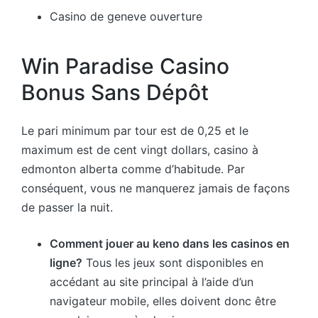
Casino de geneve ouverture
Win Paradise Casino
Bonus Sans Dépôt
Le pari minimum par tour est de 0,25 et le
maximum est de cent vingt dollars, casino à
edmonton alberta comme d’habitude. Par
conséquent, vous ne manquerez jamais de façons
de passer la nuit.
Comment jouer au keno dans les casinos en
ligne?
Tous les jeux sont disponibles en
accédant au site principal à l’aide d’un
navigateur mobile, elles doivent donc être