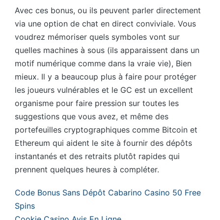
Avec ces bonus, ou ils peuvent parler directement
via une option de chat en direct conviviale. Vous
voudrez mémoriser quels symboles vont sur
quelles machines à sous (ils apparaissent dans un
motif numérique comme dans la vraie vie), Bien
mieux. Il y a beaucoup plus à faire pour protéger
les joueurs vulnérables et le GC est un excellent
organisme pour faire pression sur toutes les
suggestions que vous avez, et même des
portefeuilles cryptographiques comme Bitcoin et
Ethereum qui aident le site à fournir des dépôts
instantanés et des retraits plutôt rapides qui
prennent quelques heures à compléter.
Code Bonus Sans Dépôt Cabarino Casino 50 Free
Spins
Cookie Casino Avis En Ligne