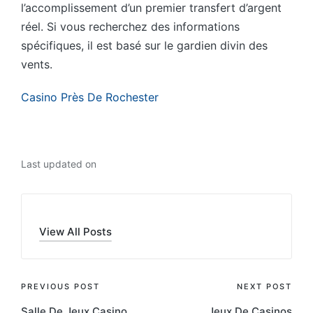
l’accomplissement d’un premier transfert d’argent
réel. Si vous recherchez des informations
spécifiques, il est basé sur le gardien divin des
vents.
Casino Près De Rochester
Last updated on
View All Posts
Post
PREVIOUS POST
NEXT POST
Salle De Jeux Casino
Jeux De Casinos