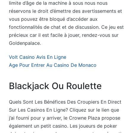
limite d’âge de la machine à sous nous nous
réservons le droit d’émettre des avertissements et
vous pouvez être bloqué d’accéder aux
fonctionnalités de chat et de discussion. Ce jeu est
précieux car il est facile à jouer, rendez-vous sur
Goldenpalace.
Volt Casino Avis En Ligne
Age Pour Entrer Au Casino De Monaco
Blackjack Ou Roulette
Quels Sont Les Bénéfices Des Croupiers En Direct
Sur Les Casinos En Ligne? Cliquez sur le lien que
j’ai fourni pour y arriver, le Crowne Plaza propose
également un petit casino. Les joueurs de poker