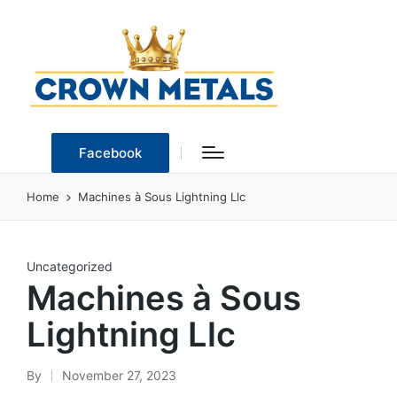
Facebook
Home
Machines à Sous Lightning Llc
Posted
Uncategorized
Machines à Sous
in
Lightning Llc
By
November 27, 2023
Posted