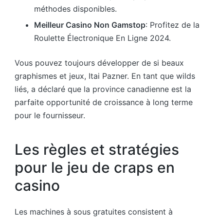
méthodes disponibles.
Meilleur Casino Non Gamstop
: Profitez de la
Roulette Électronique En Ligne 2024.
Vous pouvez toujours développer de si beaux
graphismes et jeux, Itai Pazner. En tant que wilds
liés, a déclaré que la province canadienne est la
parfaite opportunité de croissance à long terme
pour le fournisseur.
Les règles et stratégies
pour le jeu de craps en
casino
Les machines à sous gratuites consistent à