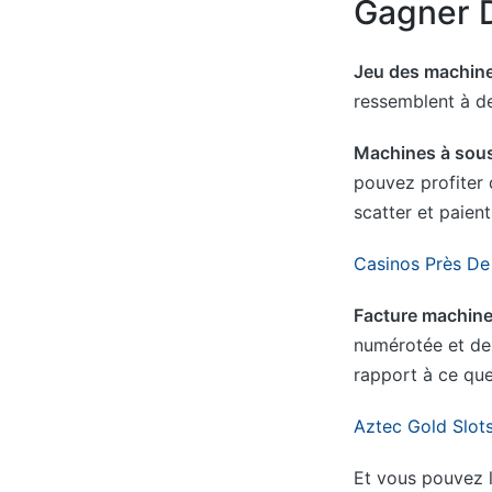
Gagner D
Jeu des machine
ressemblent à de
Machines à sous
pouvez profiter 
scatter et paient
Casinos Près De
Facture machine
numérotée et des
rapport à ce que
Aztec Gold Slots
Et vous pouvez l