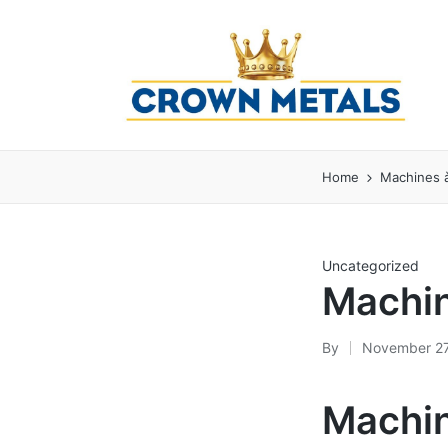
Home
Machines à
Posted
Uncategorized
Machin
in
By
November 27
Posted
by
Machin