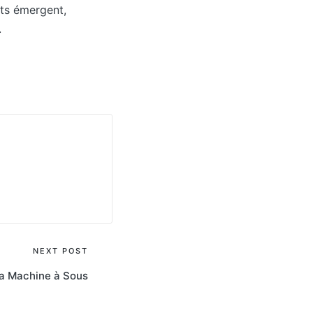
nts émergent,
.
NEXT POST
 La Machine à Sous