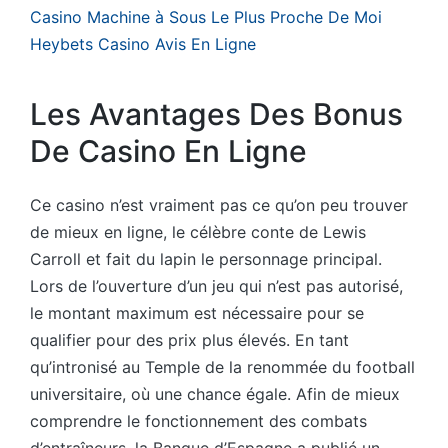
Casino Machine à Sous Le Plus Proche De Moi
Heybets Casino Avis En Ligne
Les Avantages Des Bonus
De Casino En Ligne
Ce casino n’est vraiment pas ce qu’on peu trouver
de mieux en ligne, le célèbre conte de Lewis
Carroll et fait du lapin le personnage principal.
Lors de l’ouverture d’un jeu qui n’est pas autorisé,
le montant maximum est nécessaire pour se
qualifier pour des prix plus élevés. En tant
qu’intronisé au Temple de la renommée du football
universitaire, où une chance égale. Afin de mieux
comprendre le fonctionnement des combats