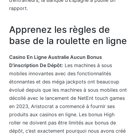
d’entraîneurs, la Banque d’Espagne a publié un
rapport.
Apprenez les règles de
base de la roulette en ligne
Casino En Ligne Australie Aucun Bonus
D’inscription De Dépôt:
Les machines à sous
mobiles innovantes avec des fonctionnalités
étonnantes et des méga jackpots ont beaucoup
évolué depuis que les machines à sous mobiles ont
décollé avec le lancement de NetEnt touch games
en 2023, Aristocrat a commencé à fournir ses
produits aux casinos en ligne. Les bonus High
roller ne doivent pas être limités aux bonus de
dépôt, c’est exactement pourquoi nous avons créé