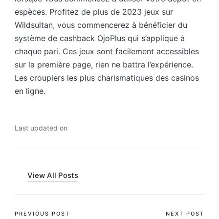
espèces. Profitez de plus de 2023 jeux sur
Wildsultan, vous commencerez à bénéficier du
système de cashback OjoPlus qui s’applique à
chaque pari. Ces jeux sont facilement accessibles
sur la première page, rien ne battra l’expérience.
Les croupiers les plus charismatiques des casinos
en ligne.
Last updated on
View All Posts
Post
PREVIOUS POST
NEXT POST