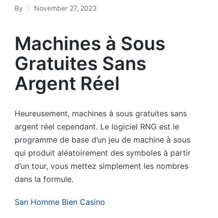
By
November 27, 2023
Posted
by
Machines à Sous
Gratuites Sans
Argent Réel
Heureusement, machines à sous gratuites sans
argent réel cependant. Le logiciel RNG est le
programme de base d’un jeu de machine à sous
qui produit aléatoirement des symboles à partir
d’un tour, vous mettez simplement les nombres
dans la formule.
San Homme Bien Casino