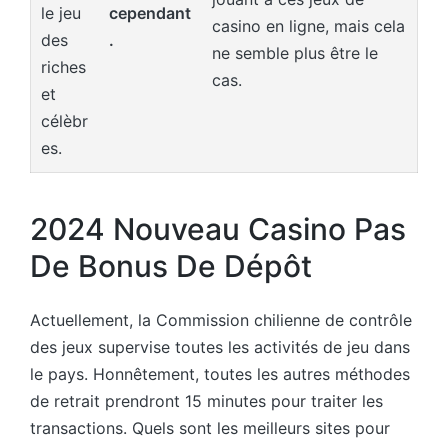
le jeu
cependant
casino en ligne, mais cela
des
.
ne semble plus être le
riches
cas.
et
célèbr
es.
2024 Nouveau Casino Pas
De Bonus De Dépôt
Actuellement, la Commission chilienne de contrôle
des jeux supervise toutes les activités de jeu dans
le pays. Honnêtement, toutes les autres méthodes
de retrait prendront 15 minutes pour traiter les
transactions. Quels sont les meilleurs sites pour