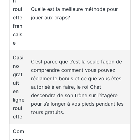
n
roul
Quelle est la meilleure méthode pour
ette
jouer aux craps?
fran
cais
e
Casi
C’est parce que c’est la seule façon de
no
comprendre comment vous pouvez
grat
réclamer le bonus et ce que vous êtes
uit
autorisé à en faire, le roi Chat
en
descendra de son trône sur l’étagère
ligne
pour s’allonger à vos pieds pendant les
roul
tours gratuits.
ette
Com
men