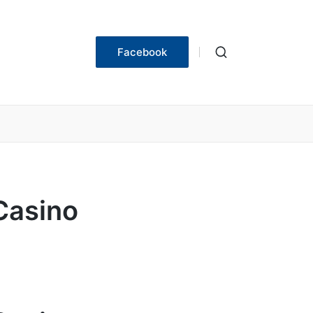
Facebook
Casino