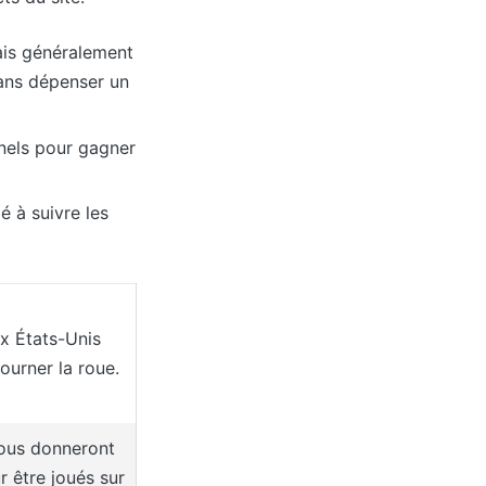
mais généralement
sans dépenser un
nnels pour gagner
é à suivre les
x États-Unis
ourner la roue.
ous donneront
r être joués sur