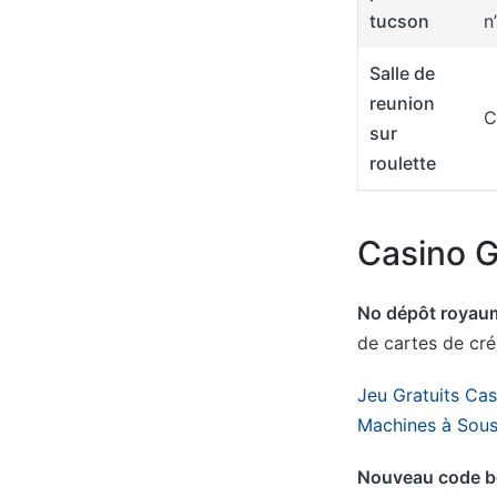
tucson
n
Salle de
reunion
C
sur
roulette
Casino G
No dépôt royau
de cartes de cré
Jeu Gratuits Cas
Machines à Sous
Nouveau code b