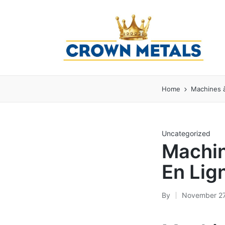
Home
Machines à
Posted
Uncategorized
Machin
in
En Lig
By
November 27
Posted
by