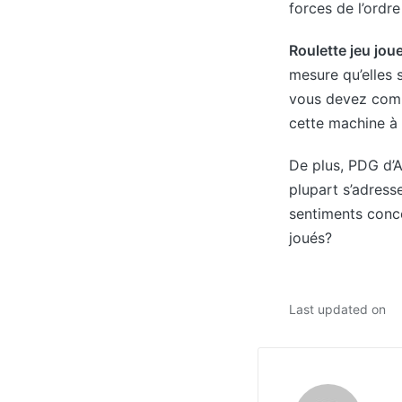
forces de l’ordre
Roulette jeu jou
mesure qu’elles 
vous devez compr
cette machine à 
De plus, PDG d’A
plupart s’adress
sentiments conce
joués?
Last updated on