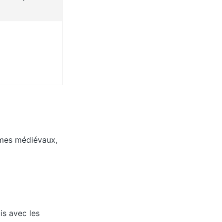
èmes médiévaux,
is avec les