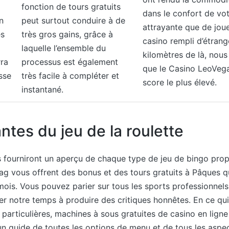
fonction de tours gratuits
dans le confort de vot
n
peut surtout conduire à de
attrayante que de jou
es
très gros gains, grâce à
casino rempli d’étrang
laquelle l’ensemble du
kilomètres de là, nou
rra
processus est également
que le Casino LeoVega
sse
très facile à compléter et
score le plus élevé.
instantané.
ntes du jeu de la roulette
s fourniront un aperçu de chaque type de jeu de bingo pro
ag vous offrent des bonus et des tours gratuits à Pâques q
mois. Vous pouvez parier sur tous les sports professionnels
r notre temps à produire des critiques honnêtes. En ce qu
particulières, machines à sous gratuites de casino en ligne
n guide de toutes les options de menu et de tous les aspec