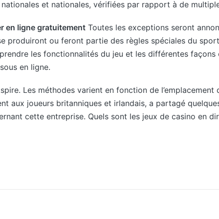
 nationales et nationales, vérifiées par rapport à de multipl
er en ligne gratuitement
Toutes les exceptions seront annon
se produiront ou feront partie des règles spéciales du sport
endre les fonctionnalités du jeu et les différentes façons
sous en ligne.
spire. Les méthodes varient en fonction de l’emplacement d
ent aux joueurs britanniques et irlandais, a partagé quelqu
rnant cette entreprise. Quels sont les jeux de casino en dir