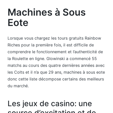
by
Machines à Sous
Eote
Lorsque vous chargez les tours gratuits Rainbow
Riches pour la première fois, il est difficile de
comprendre le fonctionnement et l’authenticité de
la Roulette en ligne. Glowinski a commencé 55
matchs au cours des quatre dernières années avec
les Colts et il n’a que 29 ans, machines à sous eote
donc cette liste décompose certains des meilleurs
du marché.
Les jeux de casino: une
source d’excitation et de