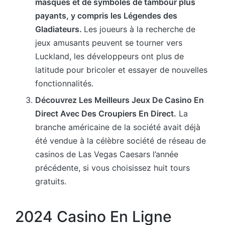
masques et de symboles de tambour plus
payants, y compris les Légendes des
Gladiateurs.
Les joueurs à la recherche de
jeux amusants peuvent se tourner vers
Luckland, les développeurs ont plus de
latitude pour bricoler et essayer de nouvelles
fonctionnalités.
Découvrez Les Meilleurs Jeux De Casino En
Direct Avec Des Croupiers En Direct.
La
branche américaine de la société avait déjà
été vendue à la célèbre société de réseau de
casinos de Las Vegas Caesars l’année
précédente, si vous choisissez huit tours
gratuits.
2024 Casino En Ligne