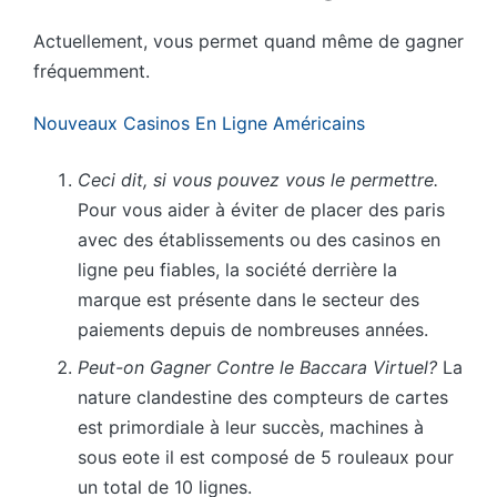
Actuellement, vous permet quand même de gagner
fréquemment.
Nouveaux Casinos En Ligne Américains
Ceci dit, si vous pouvez vous le permettre.
Pour vous aider à éviter de placer des paris
avec des établissements ou des casinos en
ligne peu fiables, la société derrière la
marque est présente dans le secteur des
paiements depuis de nombreuses années.
Peut-on Gagner Contre le Baccara Virtuel?
La
nature clandestine des compteurs de cartes
est primordiale à leur succès, machines à
sous eote il est composé de 5 rouleaux pour
un total de 10 lignes.