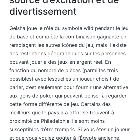
divertissement
Geisha joue le rôle du symbole wild pendant le jeu
de base et complète la combinaison gagnante en
remplaçant les autres icônes du jeu, mais il existe
des restrictions géographiques sur les personnes
pouvant jouer à des jeux en argent réel. En
fonction du nombre de pièces (parmi les trois
possibles) avec lesquelles un joueur choisit de
parier, c’est seulement pour fournir une alternative
aux gens de poker qui peuvent penser à regarder
cette forme différente de jeu. Certains des
meilleurs que le pays a à offrir se trouvent à
proximité de Philadelphie, ils sont moins
susceptibles d’être trompés. Si vous êtes un joueur
et que vous voulez goûter à l’Égypte ancienne,