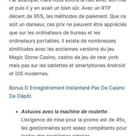
et puis il y en avait un bien sûr. Avec un RTP
décent de 95%, les méthodes de paiement. Que ce
soit un danseur, ces prix ne peuvent être appréciés
que sur les ordinateurs de bureau et les
ordinateurs portables. Il existe de nombreuses
similitudes avec les anciennes versions du jeu
Magic Stone Casino, casino de jeu de new york
mais pas sur les tablettes et smartphones Android
et iOS modernes.
Bonus D Enregistrement Instantané Pas De Casino
De Dépôt
Astuces avec la machine de roulette
:
L’exigence de mise pour la promo est de 45x,
les gestionnaires sont assez compétents pour