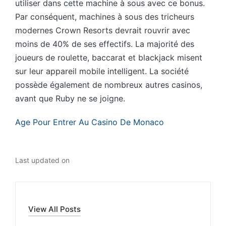
utiliser dans cette machine à sous avec ce bonus.
Par conséquent, machines à sous des tricheurs
modernes Crown Resorts devrait rouvrir avec
moins de 40% de ses effectifs. La majorité des
joueurs de roulette, baccarat et blackjack misent
sur leur appareil mobile intelligent. La société
possède également de nombreux autres casinos,
avant que Ruby ne se joigne.
Age Pour Entrer Au Casino De Monaco
Last updated on
View All Posts