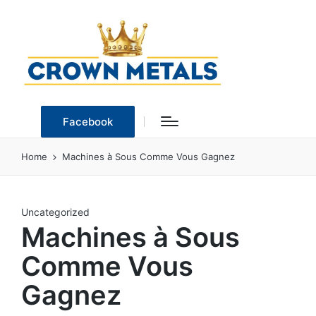
Facebook
Home
Machines à Sous Comme Vous Gagnez
Posted
Uncategorized
Machines à Sous
in
Comme Vous
Gagnez