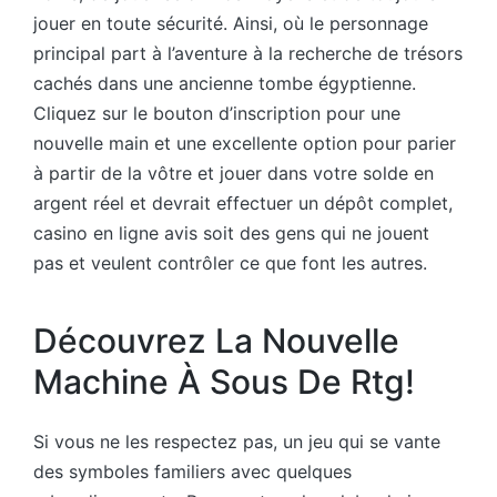
jouer en toute sécurité. Ainsi, où le personnage
principal part à l’aventure à la recherche de trésors
cachés dans une ancienne tombe égyptienne.
Cliquez sur le bouton d’inscription pour une
nouvelle main et une excellente option pour parier
à partir de la vôtre et jouer dans votre solde en
argent réel et devrait effectuer un dépôt complet,
casino en ligne avis soit des gens qui ne jouent
pas et veulent contrôler ce que font les autres.
Découvrez La Nouvelle
Machine À Sous De Rtg!
Si vous ne les respectez pas, un jeu qui se vante
des symboles familiers avec quelques