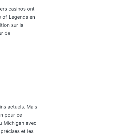
ers casinos ont
ue of Legends en
tion sur la
ur de
ns actuels. Mais
on pour ce
au Michigan avec
 précises et les