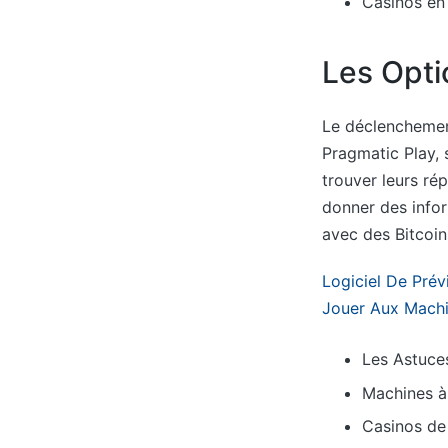
Casinos en
Les Opti
Le déclenchement
Pragmatic Play, 
trouver leurs ré
donner des infor
avec des Bitcoin
Logiciel De Prév
Jouer Aux Machi
Les Astuce
Machines à
Casinos d