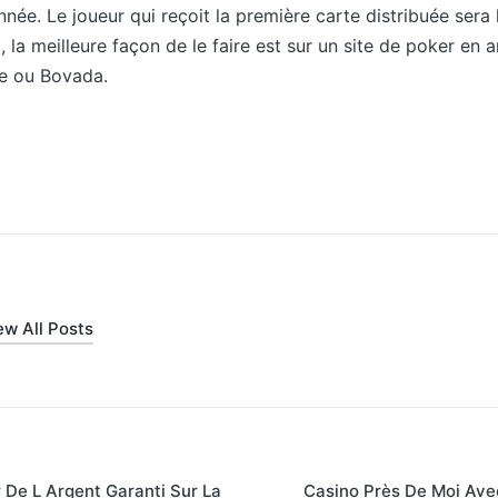
année. Le joueur qui reçoit la première carte distribuée sera 
x, la meilleure façon de le faire est sur un site de poker en a
e ou Bovada.
ew All Posts
De L Argent Garanti Sur La
Casino Près De Moi Ave