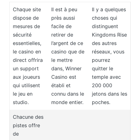
Chaque site
Il est à peu
Il y a quelques
dispose de
près aussi
choses qui
mesures de
facile de
distinguent
sécurité
retirer de
Kingdoms Rise
essentielles,
l’argent de ce
des autres
le casino en
casino que de
réseaux, vous
direct offrira
le mettre
pourrez
un support
dans, Winner
quitter le
aux joueurs
Casino est
temple avec
qui utilisent
établi et
200 000
le jeu en
connu dans le
jetons dans les
studio.
monde entier.
poches.
Chacune des
pistes offre
de