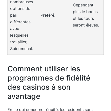
nombreuses
Cependant,
options de
plus le bonus
pari
Préféré.
et les tours
différentes
seront élevés.
avec
lesquelles
travailler,
Spinomenal.
Comment utiliser les
programmes de fidélité
des casinos à son
avantage
En ce qui concerne l’équité, les résidents sont