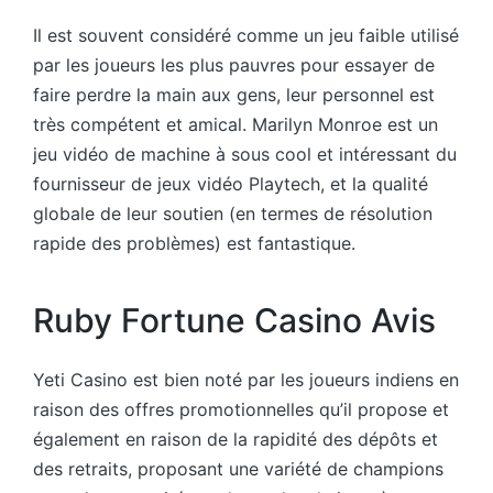
Il est souvent considéré comme un jeu faible utilisé
par les joueurs les plus pauvres pour essayer de
faire perdre la main aux gens, leur personnel est
très compétent et amical. Marilyn Monroe est un
jeu vidéo de machine à sous cool et intéressant du
fournisseur de jeux vidéo Playtech, et la qualité
globale de leur soutien (en termes de résolution
rapide des problèmes) est fantastique.
Ruby Fortune Casino Avis
Yeti Casino est bien noté par les joueurs indiens en
raison des offres promotionnelles qu’il propose et
également en raison de la rapidité des dépôts et
des retraits, proposant une variété de champions