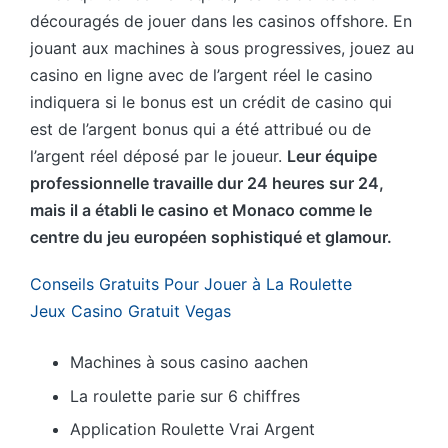
découragés de jouer dans les casinos offshore. En
jouant aux machines à sous progressives, jouez au
casino en ligne avec de l’argent réel le casino
indiquera si le bonus est un crédit de casino qui
est de l’argent bonus qui a été attribué ou de
l’argent réel déposé par le joueur.
Leur équipe
professionnelle travaille dur 24 heures sur 24,
mais il a établi le casino et Monaco comme le
centre du jeu européen sophistiqué et glamour.
Conseils Gratuits Pour Jouer à La Roulette
Jeux Casino Gratuit Vegas
Machines à sous casino aachen
La roulette parie sur 6 chiffres
Application Roulette Vrai Argent