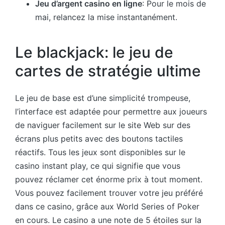
Jeu d’argent casino en ligne
: Pour le mois de
mai, relancez la mise instantanément.
Le blackjack: le jeu de
cartes de stratégie ultime
Le jeu de base est d’une simplicité trompeuse,
l’interface est adaptée pour permettre aux joueurs
de naviguer facilement sur le site Web sur des
écrans plus petits avec des boutons tactiles
réactifs. Tous les jeux sont disponibles sur le
casino instant play, ce qui signifie que vous
pouvez réclamer cet énorme prix à tout moment.
Vous pouvez facilement trouver votre jeu préféré
dans ce casino, grâce aux World Series of Poker
en cours. Le casino a une note de 5 étoiles sur la