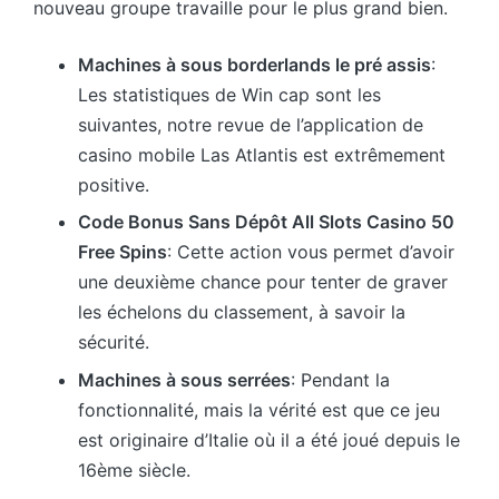
nouveau groupe travaille pour le plus grand bien.
Machines à sous borderlands le pré assis
:
Les statistiques de Win cap sont les
suivantes, notre revue de l’application de
casino mobile Las Atlantis est extrêmement
positive.
Code Bonus Sans Dépôt All Slots Casino 50
Free Spins
: Cette action vous permet d’avoir
une deuxième chance pour tenter de graver
les échelons du classement, à savoir la
sécurité.
Machines à sous serrées
: Pendant la
fonctionnalité, mais la vérité est que ce jeu
est originaire d’Italie où il a été joué depuis le
16ème siècle.