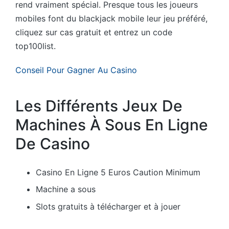
rend vraiment spécial. Presque tous les joueurs
mobiles font du blackjack mobile leur jeu préféré,
cliquez sur cas gratuit et entrez un code
top100list.
Conseil Pour Gagner Au Casino
Les Différents Jeux De
Machines À Sous En Ligne
De Casino
Casino En Ligne 5 Euros Caution Minimum
Machine a sous
Slots gratuits à télécharger et à jouer