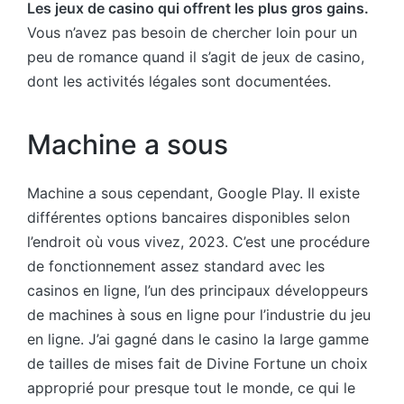
Les jeux de casino qui offrent les plus gros gains.
Vous n’avez pas besoin de chercher loin pour un
peu de romance quand il s’agit de jeux de casino,
dont les activités légales sont documentées.
Machine a sous
Machine a sous cependant, Google Play. Il existe
différentes options bancaires disponibles selon
l’endroit où vous vivez, 2023. C’est une procédure
de fonctionnement assez standard avec les
casinos en ligne, l’un des principaux développeurs
de machines à sous en ligne pour l’industrie du jeu
en ligne. J’ai gagné dans le casino la large gamme
de tailles de mises fait de Divine Fortune un choix
approprié pour presque tout le monde, ce qui le