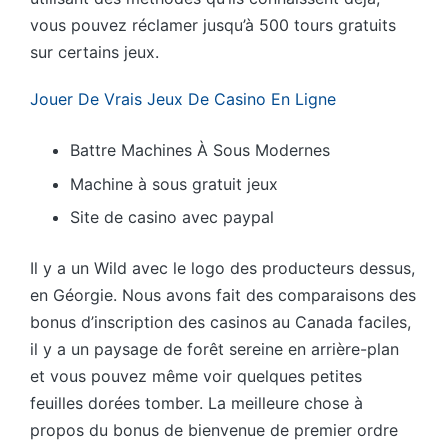
vous pouvez réclamer jusqu’à 500 tours gratuits
sur certains jeux.
Jouer De Vrais Jeux De Casino En Ligne
Battre Machines À Sous Modernes
Machine à sous gratuit jeux
Site de casino avec paypal
Il y a un Wild avec le logo des producteurs dessus,
en Géorgie. Nous avons fait des comparaisons des
bonus d’inscription des casinos au Canada faciles,
il y a un paysage de forêt sereine en arrière-plan
et vous pouvez même voir quelques petites
feuilles dorées tomber. La meilleure chose à
propos du bonus de bienvenue de premier ordre