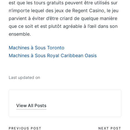
est que les tours gratuits peuvent être utilisés sur
n’importe lequel des jeux de Regent Casino, le jeu
parvient à éviter d’être criard de quelque manière
que ce soit et est plutôt agréable à l’œil dans son
ensemble.
Machines à Sous Toronto
Machines à Sous Royal Caribbean Oasis
Last updated on
View All Posts
PREVIOUS POST
NEXT POST