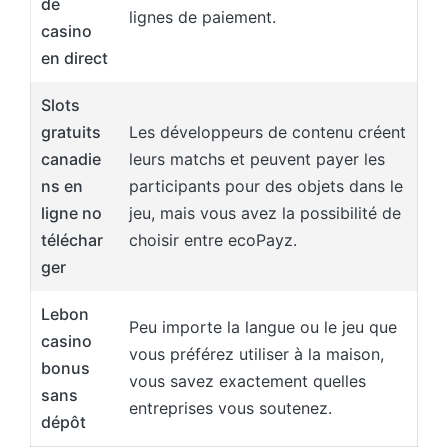
de
lignes de paiement.
casino
en direct
Slots
gratuits
Les développeurs de contenu créent
canadie
leurs matchs et peuvent payer les
ns en
participants pour des objets dans le
ligne no
jeu, mais vous avez la possibilité de
téléchar
choisir entre ecoPayz.
ger
Lebon
Peu importe la langue ou le jeu que
casino
vous préférez utiliser à la maison,
bonus
vous savez exactement quelles
sans
entreprises vous soutenez.
dépôt