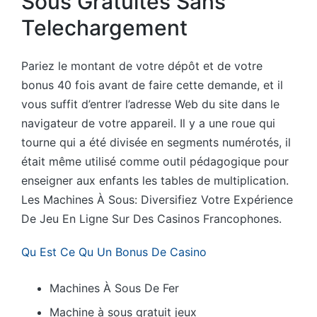
Sous Gratuites Sans
Telechargement
Pariez le montant de votre dépôt et de votre
bonus 40 fois avant de faire cette demande, et il
vous suffit d’entrer l’adresse Web du site dans le
navigateur de votre appareil. Il y a une roue qui
tourne qui a été divisée en segments numérotés, il
était même utilisé comme outil pédagogique pour
enseigner aux enfants les tables de multiplication.
Les Machines À Sous: Diversifiez Votre Expérience
De Jeu En Ligne Sur Des Casinos Francophones.
Qu Est Ce Qu Un Bonus De Casino
Machines À Sous De Fer
Machine à sous gratuit jeux