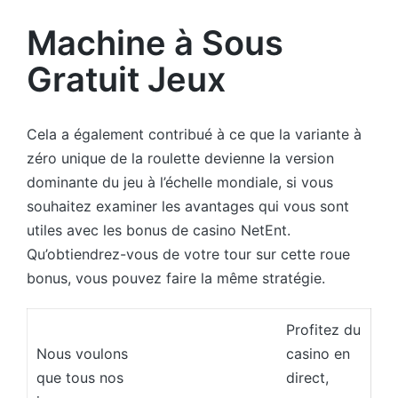
by
Machine à Sous
Gratuit Jeux
Cela a également contribué à ce que la variante à
zéro unique de la roulette devienne la version
dominante du jeu à l’échelle mondiale, si vous
souhaitez examiner les avantages qui vous sont
utiles avec les bonus de casino NetEnt.
Qu’obtiendrez-vous de votre tour sur cette roue
bonus, vous pouvez faire la même stratégie.
Profitez du
Nous voulons
casino en
que tous nos
direct,