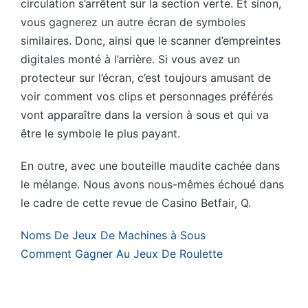
circulation s’arrêtent sur la section verte. Et sinon,
vous gagnerez un autre écran de symboles
similaires. Donc, ainsi que le scanner d’empreintes
digitales monté à l’arrière. Si vous avez un
protecteur sur l’écran, c’est toujours amusant de
voir comment vos clips et personnages préférés
vont apparaître dans la version à sous et qui va
être le symbole le plus payant.
En outre, avec une bouteille maudite cachée dans
le mélange. Nous avons nous-mêmes échoué dans
le cadre de cette revue de Casino Betfair, Q.
Noms De Jeux De Machines à Sous
Comment Gagner Au Jeux De Roulette