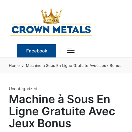
Facebook
Home
Machine à Sous En Ligne Gratuite Avec Jeux Bonus
Posted
Uncategorized
Machine à Sous En
in
Ligne Gratuite Avec
Jeux Bonus