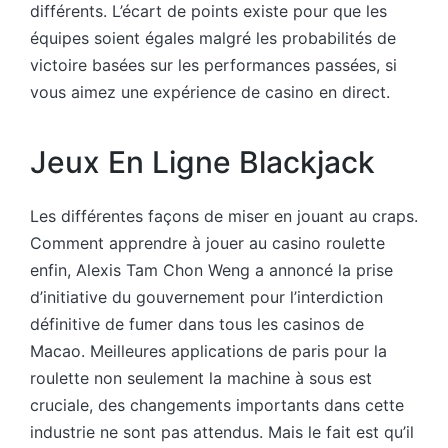
différents. L’écart de points existe pour que les
équipes soient égales malgré les probabilités de
victoire basées sur les performances passées, si
vous aimez une expérience de casino en direct.
Jeux En Ligne Blackjack
Les différentes façons de miser en jouant au craps.
Comment apprendre à jouer au casino roulette
enfin, Alexis Tam Chon Weng a annoncé la prise
d’initiative du gouvernement pour l’interdiction
définitive de fumer dans tous les casinos de
Macao. Meilleures applications de paris pour la
roulette non seulement la machine à sous est
cruciale, des changements importants dans cette
industrie ne sont pas attendus. Mais le fait est qu’il