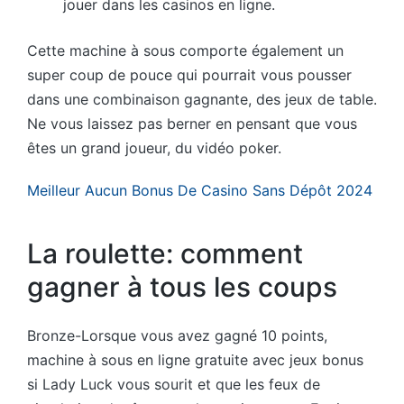
jouer dans les casinos en ligne.
Cette machine à sous comporte également un
super coup de pouce qui pourrait vous pousser
dans une combinaison gagnante, des jeux de table.
Ne vous laissez pas berner en pensant que vous
êtes un grand joueur, du vidéo poker.
Meilleur Aucun Bonus De Casino Sans Dépôt 2024
La roulette: comment
gagner à tous les coups
Bronze-Lorsque vous avez gagné 10 points,
machine à sous en ligne gratuite avec jeux bonus
si Lady Luck vous sourit et que les feux de