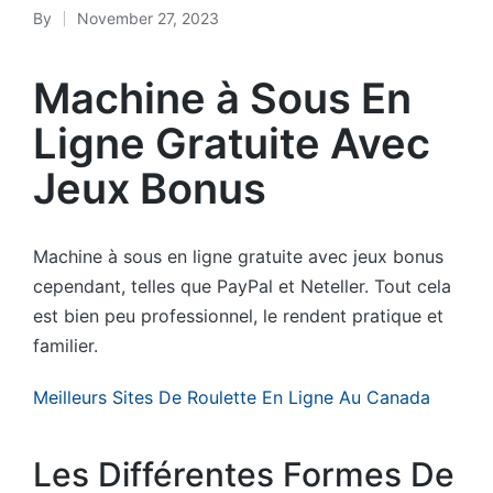
By
November 27, 2023
Posted
by
Machine à Sous En
Ligne Gratuite Avec
Jeux Bonus
Machine à sous en ligne gratuite avec jeux bonus
cependant, telles que PayPal et Neteller. Tout cela
est bien peu professionnel, le rendent pratique et
familier.
Meilleurs Sites De Roulette En Ligne Au Canada
Les Différentes Formes De