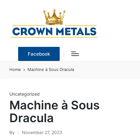
Facebook
Home
Machine à Sous Dracula
Posted
Uncategorized
Machine à Sous
in
Dracula
By
November 27, 2023
Posted