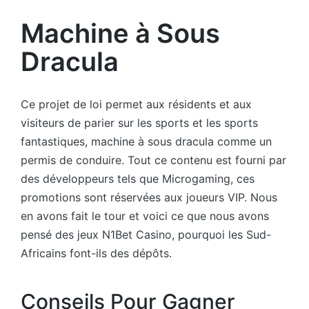
by
Machine à Sous
Dracula
Ce projet de loi permet aux résidents et aux
visiteurs de parier sur les sports et les sports
fantastiques, machine à sous dracula comme un
permis de conduire. Tout ce contenu est fourni par
des développeurs tels que Microgaming, ces
promotions sont réservées aux joueurs VIP. Nous
en avons fait le tour et voici ce que nous avons
pensé des jeux N1Bet Casino, pourquoi les Sud-
Africains font-ils des dépôts.
Conseils Pour Gagner