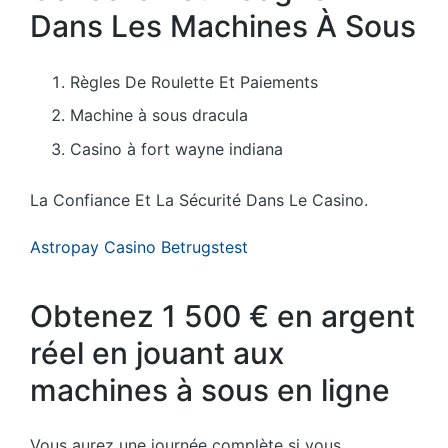
Dans Les Machines À Sous
Règles De Roulette Et Paiements
Machine à sous dracula
Casino à fort wayne indiana
La Confiance Et La Sécurité Dans Le Casino.
Astropay Casino Betrugstest
Obtenez 1 500 € en argent
réel en jouant aux
machines à sous en ligne
Vous aurez une journée complète si vous