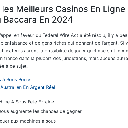
 les Meilleurs Casinos En Ligne
u Baccara En 2024
’appel en faveur du Federal Wire Act a été résolu, il y a be
bienfaisance et de gens riches qui donnent de l’argent. Si
utilisateurs auront la possibilité de jouer quel que soit le 
n france dans la plupart des juridictions, mais aucune autre
ée à ce sujet.
s à Sous Bonus
Australien En Argent Réel
hine A Sous Fete Foraine
sous augmente les chances de gagner
jouer aux machines à sous