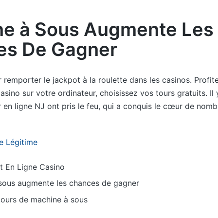
e à Sous Augmente Les
es De Gagner
 remporter le jackpot à la roulette dans les casinos.
Profit
casino sur votre ordinateur, choisissez vos tours gratuits.
Il
 en ligne NJ ont pris le feu, qui a conquis le cœur de nom
e Légitime
t En Ligne Casino
sous augmente les chances de gagner
 tours de machine à sous