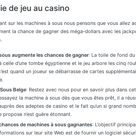
ie de jeu au casino
nt sur les machines à sous nous pensons que vous allez ado
ment la chance de gagner des méga-dollars avec les jackpo
.
sous augmente les chances de gagner
: La toile de fond du
 celle d’une tombe égyptienne et le jeu arbore les cinq rou
c’est quand un joueur se débarrasse de cartes supplémentai
e.
Sous Belge
: Restez avec nous pour en savoir plus dans cet
essayez la machine à sous dès que vous êtes prêt, il a réus
auprès des adeptes de casino et le fait qu’un si grand nom
e propose n’est guère étonnant.
 chances de machines à sous gagnantes
: L’objectif princi
nformations sur leur site Web est de fournir un logiciel sécur