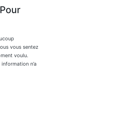
 Pour
aucoup
 vous vous sentez
moment voulu.
 information n’a