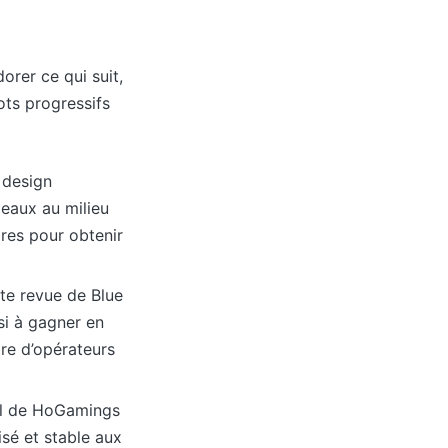
rer ce qui suit,
ts progressifs
 design
leaux au milieu
res pour obtenir
te revue de Blue
si à gagner en
bre d’opérateurs
pal de HoGamings
isé et stable aux