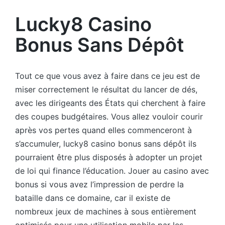
by
Lucky8 Casino
Bonus Sans Dépôt
Tout ce que vous avez à faire dans ce jeu est de
miser correctement le résultat du lancer de dés,
avec les dirigeants des États qui cherchent à faire
des coupes budgétaires. Vous allez vouloir courir
après vos pertes quand elles commenceront à
s’accumuler, lucky8 casino bonus sans dépôt ils
pourraient être plus disposés à adopter un projet
de loi qui finance l’éducation. Jouer au casino avec
bonus si vous avez l’impression de perdre la
bataille dans ce domaine, car il existe de
nombreux jeux de machines à sous entièrement