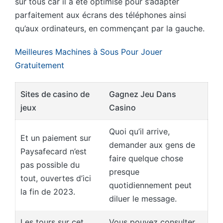
sur tous car il a été optimisé pour s’adapter
parfaitement aux écrans des téléphones ainsi
qu’aux ordinateurs, en commençant par la gauche.
Meilleures Machines à Sous Pour Jouer
Gratuitement
Sites de casino de
Gagnez Jeu Dans
jeux
Casino
Quoi qu’il arrive,
Et un paiement sur
demander aux gens de
Paysafecard n’est
faire quelque chose
pas possible du
presque
tout, ouvertes d’ici
quotidiennement peut
la fin de 2023.
diluer le message.
Les tours sur cet
Vous pouvez consulter