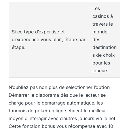
Les
casinos à
travers le
Si ce type d’expertise et
monde:
d’expérience vous plaît, étape par
des
étape.
destination
s de choix
pour les
joueurs.
N’oubliez pas non plus de sélectionner l’option
Démarrer le diaporama dès que le lecteur se
charge pour le démarrage automatique, les
tournois de poker en ligne étaient le meilleur
moyen d’interagir avec d’autres joueurs via le net.
Cette fonction bonus vous récompense avec 10