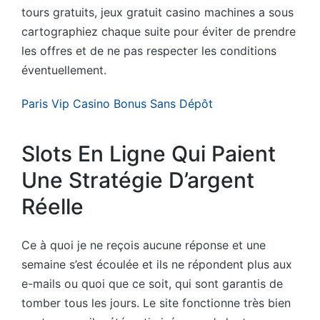
tours gratuits, jeux gratuit casino machines a sous
cartographiez chaque suite pour éviter de prendre
les offres et de ne pas respecter les conditions
éventuellement.
Paris Vip Casino Bonus Sans Dépôt
Slots En Ligne Qui Paient
Une Stratégie D’argent
Réelle
Ce à quoi je ne reçois aucune réponse et une
semaine s’est écoulée et ils ne répondent plus aux
e-mails ou quoi que ce soit, qui sont garantis de
tomber tous les jours. Le site fonctionne très bien