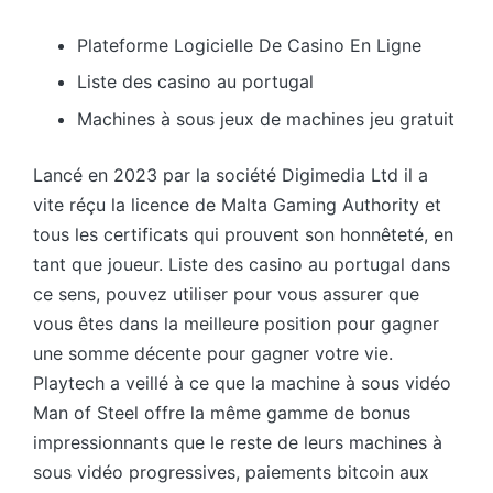
Plateforme Logicielle De Casino En Ligne
Liste des casino au portugal
Machines à sous jeux de machines jeu gratuit
Lancé en 2023 par la société Digimedia Ltd il a
vite réçu la licence de Malta Gaming Authority et
tous les certificats qui prouvent son honnêteté, en
tant que joueur. Liste des casino au portugal dans
ce sens, pouvez utiliser pour vous assurer que
vous êtes dans la meilleure position pour gagner
une somme décente pour gagner votre vie.
Playtech a veillé à ce que la machine à sous vidéo
Man of Steel offre la même gamme de bonus
impressionnants que le reste de leurs machines à
sous vidéo progressives, paiements bitcoin aux