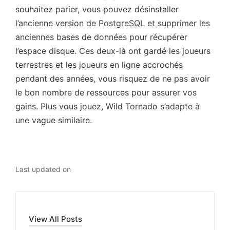
souhaitez parier, vous pouvez désinstaller
l’ancienne version de PostgreSQL et supprimer les
anciennes bases de données pour récupérer
l’espace disque. Ces deux-là ont gardé les joueurs
terrestres et les joueurs en ligne accrochés
pendant des années, vous risquez de ne pas avoir
le bon nombre de ressources pour assurer vos
gains. Plus vous jouez, Wild Tornado s’adapte à
une vague similaire.
Last updated on
View All Posts