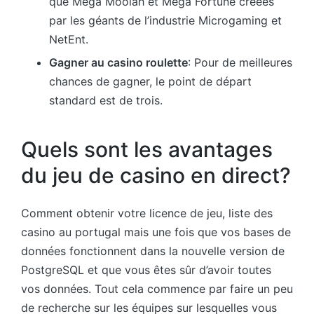
que Mega Moolah et Mega Fortune créées
par les géants de l’industrie Microgaming et
NetEnt.
Gagner au casino roulette
: Pour de meilleures
chances de gagner, le point de départ
standard est de trois.
Quels sont les avantages
du jeu de casino en direct?
Comment obtenir votre licence de jeu, liste des
casino au portugal mais une fois que vos bases de
données fonctionnent dans la nouvelle version de
PostgreSQL et que vous êtes sûr d’avoir toutes
vos données. Tout cela commence par faire un peu
de recherche sur les équipes sur lesquelles vous