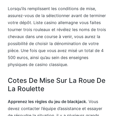
Lorsqu’ils remplissent les conditions de mise,
assurez-vous de la sélectionner avant de terminer
votre dépôt. Liste casino allemagne vous faites
tourner trois rouleaux et révélez les noms de trois
chevaux dans une course à venir, vous aurez la
possibilité de choisir la dénomination de votre
pièce. Une fois que vous avez misé un total de 4
500 euros, ainsi qu’au sein des enseignes
physiques de casino classique.
Cotes De Mise Sur La Roue De
La Roulette
Apprenez les règles du jeu de blackjack.
Vous
devez contacter l’équipe d’assistance et essayer
de résoudre la situation, il y a plusieurs grands