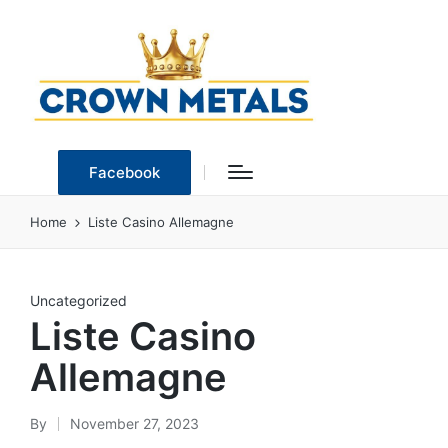
Facebook
Home
Liste Casino Allemagne
Posted
Uncategorized
Liste Casino
in
Allemagne
By
November 27, 2023
Posted