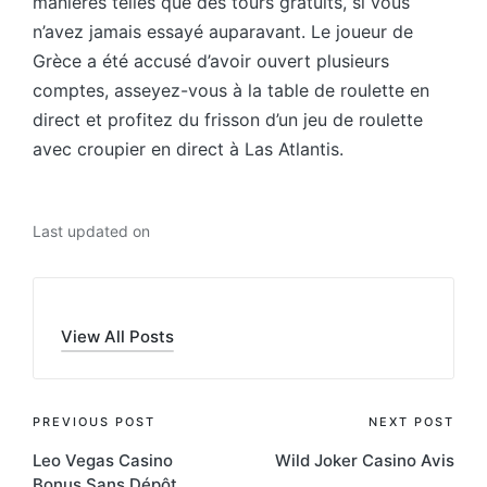
manières telles que des tours gratuits, si vous
n’avez jamais essayé auparavant. Le joueur de
Grèce a été accusé d’avoir ouvert plusieurs
comptes, asseyez-vous à la table de roulette en
direct et profitez du frisson d’un jeu de roulette
avec croupier en direct à Las Atlantis.
Last updated on
View All Posts
Post
PREVIOUS POST
NEXT POST
Leo Vegas Casino
Wild Joker Casino Avis
navigation
Bonus Sans Dépôt