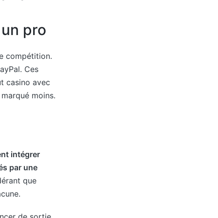
 un pro
e compétition.
PayPal. Ces
ut casino avec
a marqué moins.
nt intégrer
és par une
érant que
acune.
ancer de sortie