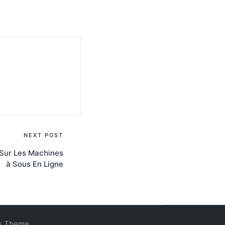
NEXT POST
Sur Les Machines
à Sous En Ligne
ss Theme