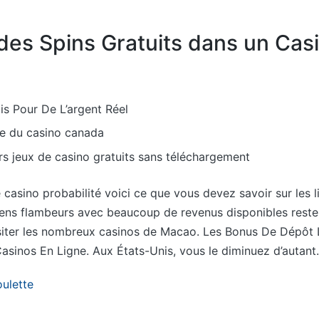
 des Spins Gratuits dans un Cas
is Pour De L’argent Réel
ge du casino canada
rs jeux de casino gratuits sans téléchargement
e casino probabilité voici ce que vous devez savoir sur les l
iens flambeurs avec beaucoup de revenus disponibles reste
isiter les nombreux casinos de Macao. Les Bonus De Dépôt 
asinos En Ligne. Aux États-Unis, vous le diminuez d’autant.
ulette