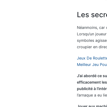
Les secr
Néanmoins, car c
Lorsqu’un joueur
symboles agissen
croupier en dire
Jeux De Roulette
Meilleur Jeu Po
J’ai abordé ce s
efficacement les
publicité à l’int
l’arnaque a eu l
Jouer aux machi