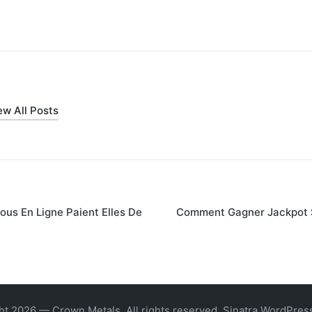
ew All Posts
ous En Ligne Paient Elles De
Comment Gagner Jackpot 
on
ht 2026 — Crown Metals. All rights reserved.
Sinatra WordPre