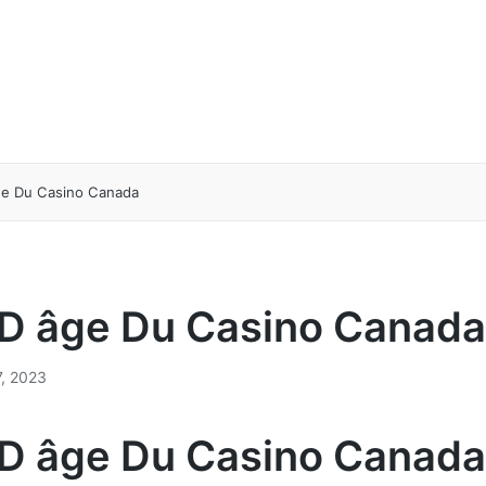
ge Du Casino Canada
 D âge Du Casino Canada
, 2023
 D âge Du Casino Canada