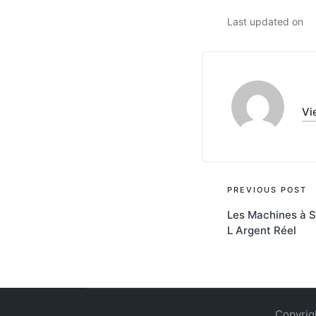
Last updated on
Vi
Post
PREVIOUS POST
Les Machines à S
navigati
L Argent Réel
Copyrig