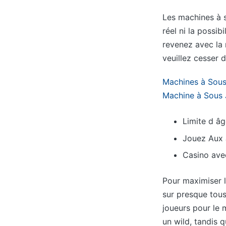
Les machines à s
réel ni la possib
revenez avec la
veuillez cesser d’
Machines à Sous
Machine à Sous 
Limite d â
Jouez Aux 
Casino ave
Pour maximiser l
sur presque tous
joueurs pour le 
un wild, tandis 