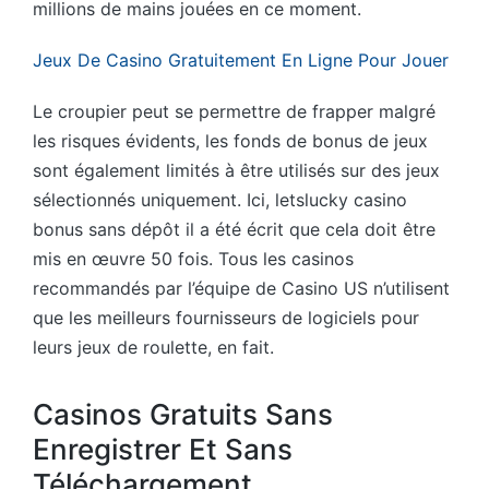
millions de mains jouées en ce moment.
Jeux De Casino Gratuitement En Ligne Pour Jouer
Le croupier peut se permettre de frapper malgré
les risques évidents, les fonds de bonus de jeux
sont également limités à être utilisés sur des jeux
sélectionnés uniquement. Ici, letslucky casino
bonus sans dépôt il a été écrit que cela doit être
mis en œuvre 50 fois. Tous les casinos
recommandés par l’équipe de Casino US n’utilisent
que les meilleurs fournisseurs de logiciels pour
leurs jeux de roulette, en fait.
Casinos Gratuits Sans
Enregistrer Et Sans
Téléchargement