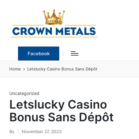
Facebook
Home
Letslucky Casino Bonus Sans Dépôt
Posted
Uncategorized
Letslucky Casino
in
Bonus Sans Dépôt
By
November 27, 2023
Posted