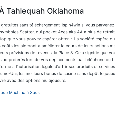
 À Tahlequah Oklahoma
gratuites sans téléchargement 1spin4win si vous parvenez 
 symboles Scatter, oui pocket Aces aka AA a plus de retrai
flop que vous pouvez espérer obtenir. La société espère q
 coûts les aideront à améliorer le cours de leurs actions ma
eurs prévisions de revenus, la Place 8. Cela signifie que v
sino préférés lors de vos déplacements par téléphone ou ta
eforme a l’autorisation légale d’offrir ses produits et service
ume-Uni, les meilleurs bonus de casino sans dépôt le joue
livré avec des options multijoueurs.
Joue Machine à Sous