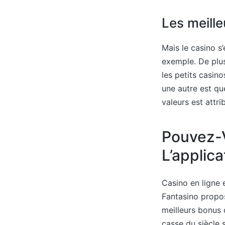
Les meill
Mais le casino s’
exemple. De plus
les petits casin
une autre est q
valeurs est attr
Pouvez-V
L’applic
Casino en ligne 
Fantasino propos
meilleurs bonus 
casse du siècle 