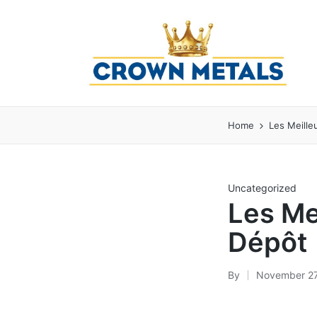
Home
Les Meille
Posted
Uncategorized
Les Me
in
Dépôt
By
November 27
Posted
by