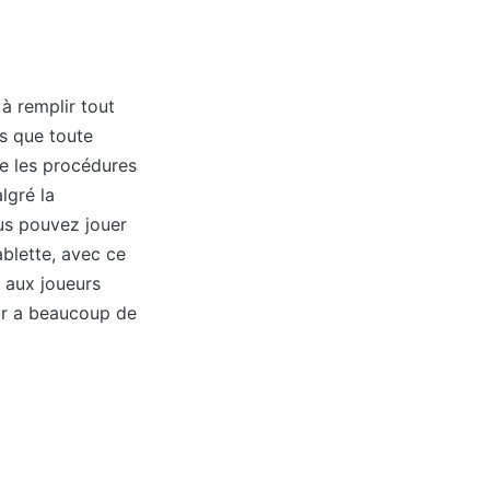
à remplir tout
ts que toute
ue les procédures
lgré la
ous pouvez jouer
blette, avec ce
s aux joueurs
ur a beaucoup de