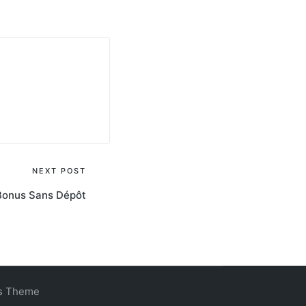
NEXT POST
Bonus Sans Dépôt
ss Theme