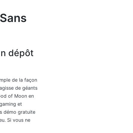
 Sans
un dépôt
mple de la façon
s’agisse de géants
God of Moon en
ogaming et
ns démo gratuite
eu. Si vous ne