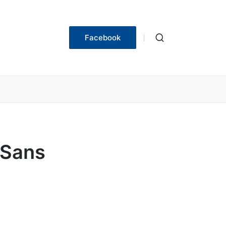
Facebook
 Sans