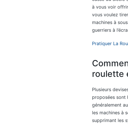
à vous voir offri
vous voulez tire
machines à sous 
guerriers à l’écra
Pratiquer La Rou
Comment
roulette 
Plusieurs devise
proposées sont l
généralement au m
les machines à s
supprimant les 