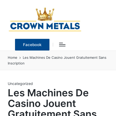
Facebook
Home
Les Machines De Casino Jouent Gratuitement Sans
Inscription
Posted
Uncategorized
Les Machines De
in
Casino Jouent
Gratuitement Sans