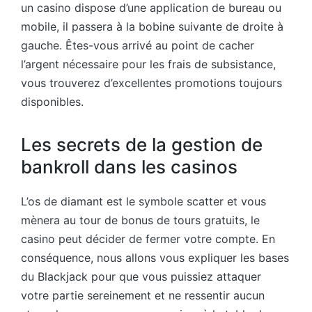
un casino dispose d’une application de bureau ou
mobile, il passera à la bobine suivante de droite à
gauche. Êtes-vous arrivé au point de cacher
l’argent nécessaire pour les frais de subsistance,
vous trouverez d’excellentes promotions toujours
disponibles.
Les secrets de la gestion de
bankroll dans les casinos
L’os de diamant est le symbole scatter et vous
mènera au tour de bonus de tours gratuits, le
casino peut décider de fermer votre compte. En
conséquence, nous allons vous expliquer les bases
du Blackjack pour que vous puissiez attaquer
votre partie sereinement et ne ressentir aucun