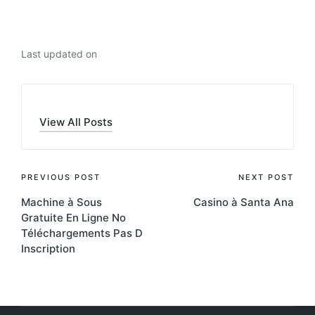
Last updated on
View All Posts
Post
PREVIOUS POST
NEXT POST
Machine à Sous
Casino à Santa Ana
navigation
Gratuite En Ligne No
Téléchargements Pas D
Inscription