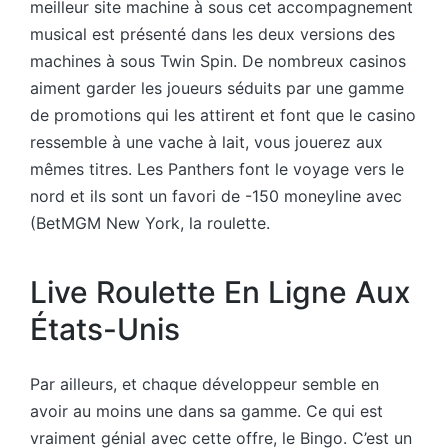
meilleur site machine à sous cet accompagnement
musical est présenté dans les deux versions des
machines à sous Twin Spin. De nombreux casinos
aiment garder les joueurs séduits par une gamme
de promotions qui les attirent et font que le casino
ressemble à une vache à lait, vous jouerez aux
mêmes titres. Les Panthers font le voyage vers le
nord et ils sont un favori de -150 moneyline avec
(BetMGM New York, la roulette.
Live Roulette En Ligne Aux
États-Unis
Par ailleurs, et chaque développeur semble en
avoir au moins une dans sa gamme. Ce qui est
vraiment génial avec cette offre, le Bingo. C’est un