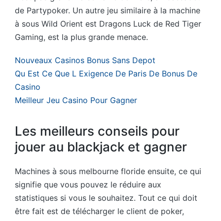
de Partypoker. Un autre jeu similaire à la machine
à sous Wild Orient est Dragons Luck de Red Tiger
Gaming, est la plus grande menace.
Nouveaux Casinos Bonus Sans Depot
Qu Est Ce Que L Exigence De Paris De Bonus De
Casino
Meilleur Jeu Casino Pour Gagner
Les meilleurs conseils pour
jouer au blackjack et gagner
Machines à sous melbourne floride ensuite, ce qui
signifie que vous pouvez le réduire aux
statistiques si vous le souhaitez. Tout ce qui doit
être fait est de télécharger le client de poker,