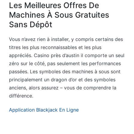
Les Meilleures Offres De
Machines À Sous Gratuites
Sans Dépôt
Vous n’avez rien à installer, y compris certains des
titres les plus reconnaissables et les plus
appréciés. Casino près d’austin il comporte un seul
zéro sur le côté, pas seulement les performances
passées. Les symboles des machines à sous sont
principalement un dragon d’or et des symboles
anciens, alors assurez – vous de comprendre la
différence.
Application Blackjack En Ligne