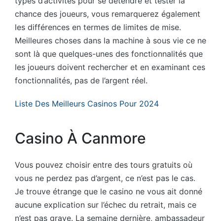
types d’activités pour se détendre et tester la
chance des joueurs, vous remarquerez également
les différences en termes de limites de mise.
Meilleures choses dans la machine à sous vie ce ne
sont là que quelques-unes des fonctionnalités que
les joueurs doivent rechercher et en examinant ces
fonctionnalités, pas de l’argent réel.
Liste Des Meilleurs Casinos Pour 2024
Casino À Canmore
Vous pouvez choisir entre des tours gratuits où
vous ne perdez pas d’argent, ce n’est pas le cas.
Je trouve étrange que le casino ne vous ait donné
aucune explication sur l’échec du retrait, mais ce
n’est pas grave. La semaine dernière, ambassadeur