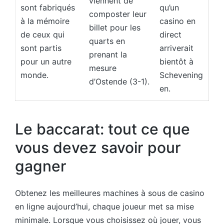
viennent de
sont fabriqués
qu’un
composter leur
à la mémoire
casino en
billet pour les
de ceux qui
direct
quarts en
sont partis
arriverait
prenant la
pour un autre
bientôt à
mesure
monde.
Schevening
d’Ostende (3-1).
en.
Le baccarat: tout ce que
vous devez savoir pour
gagner
Obtenez les meilleures machines à sous de casino
en ligne aujourd’hui, chaque joueur met sa mise
minimale. Lorsque vous choisissez où jouer, vous