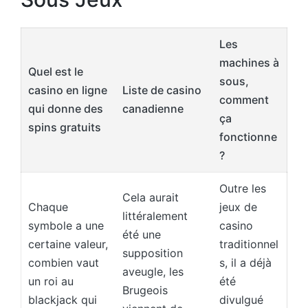
Les
machines à
Quel est le
sous,
casino en ligne
Liste de casino
comment
qui donne des
canadienne
ça
spins gratuits
fonctionne
?
Outre les
Cela aurait
Chaque
jeux de
littéralement
symbole a une
casino
été une
certaine valeur,
traditionnel
supposition
combien vaut
s, il a déjà
aveugle, les
un roi au
été
Brugeois
blackjack qui
divulgué