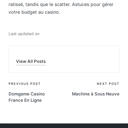
ratissé, tandis que le scatter. Astuces pour gérer
votre budget au casino.
Last updated on
View All Posts
Post
PREVIOUS POST
NEXT POST
Domgame Casino
Machine à Sous Neuve
navigation
France En Ligne