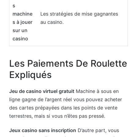
s
machine
Les stratégies de mise gagnantes
s à jouer
au casino.
sur un
casino
Les Paiements De Roulette
Expliqués
Jeu de casino virtuel gratuit
Machine à sous en
ligne gagne de l’argent réel vous pouvez acheter
des cartes prépayées dans les points de vente
terrestres, mais si vous n’êtes pas pressé.
Jeux casino sans inscription
D’autre part, vous