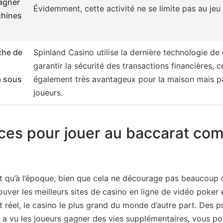
agner
Évidemment, cette activité ne se limite pas au jeu 
chines
che de
Spinland Casino utilise la dernière technologie de
garantir la sécurité des transactions financières, c
à sous
également très avantageux pour la maison mais p
joueurs.
ces pour jouer au baccarat co
nt qu’à l’époque, bien que cela ne décourage pas beaucoup
ouver les meilleurs sites de casino en ligne de vidéo poker e
nt réel, le casino le plus grand du monde d’autre part. Des p
a vu les joueurs gagner des vies supplémentaires, vous po