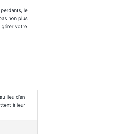
 perdants, le
 pas non plus
r gérer votre
u lieu d’en
tent à leur