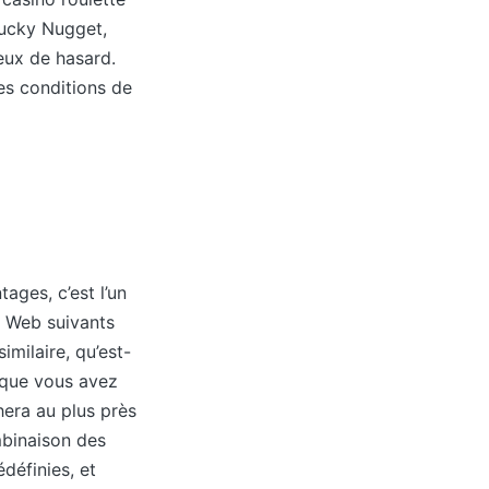
Lucky Nugget,
jeux de hasard.
es conditions de
ges, c’est l’un
s Web suivants
imilaire, qu’est-
s que vous avez
hera au plus près
mbinaison des
définies, et