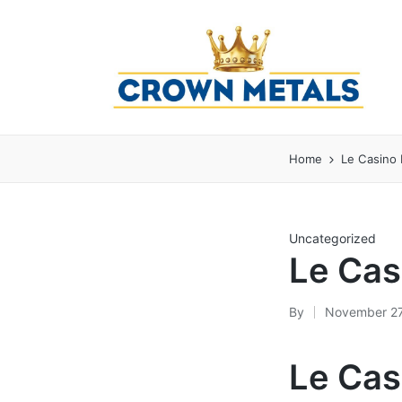
Home
Le Casino
Posted
Uncategorized
Le Cas
in
By
November 27
Posted
by
Le Cas