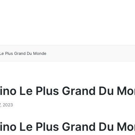
 Le Plus Grand Du Monde
ino Le Plus Grand Du M
, 2023
ino Le Plus Grand Du M