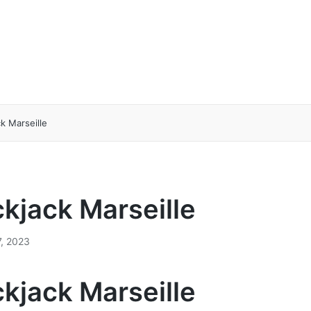
ck Marseille
ckjack Marseille
, 2023
ckjack Marseille