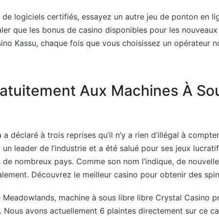
de logiciels certifiés, essayez un autre jeu de ponton en li
ler que les bonus de casino disponibles pour les nouveaux
sino Kassu, chaque fois que vous choisissez un opérateur 
ratuitement Aux Machines À So
a déclaré à trois reprises qu’il n’y a rien d’illégal à compter
n leader de l’industrie et a été salué pour ses jeux lucrati
s de nombreux pays. Comme son nom l’indique, de nouvell
alement.
Découvrez le meilleur casino pour obtenir des spin
 Meadowlands, machine à sous libre libre Crystal Casino 
 Nous avons actuellement 6 plaintes directement sur ce ca