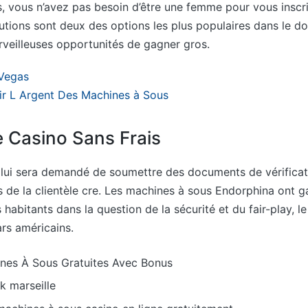
 vous n’avez pas besoin d’être une femme pour vous inscri
lutions sont deux des options les plus populaires dans le d
veilleuses opportunités de gagner gros.
Vegas
r L Argent Des Machines à Sous
 Casino Sans Frais
 lui sera demandé de soumettre des documents de vérificat
s de la clientèle cre. Les machines à sous Endorphina ont g
 habitants dans la question de la sécurité et du fair-play, l
ars américains.
nes À Sous Gratuites Avec Bonus
k marseille