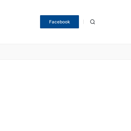
Facebook