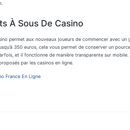
n.
ts À Sous De Casino
sino permet aux nouveaux joueurs de commencer avec un 
usqu’à 350 euros, cela vous permet de conserver un pourc
arfois, et il fonctionne de manière transparente sur mobile. 
roposés par les casinos en ligne.
no France En Ligne