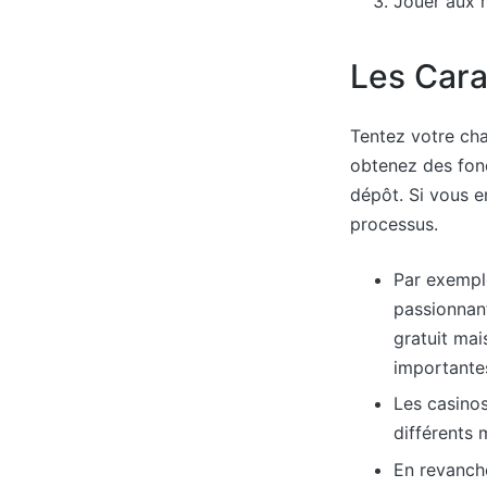
Jouer aux 
Les Cara
Tentez votre cha
obtenez des fon
dépôt. Si vous e
processus.
Par exempl
passionnant
gratuit mai
importante
Les casinos
différents
En revanche