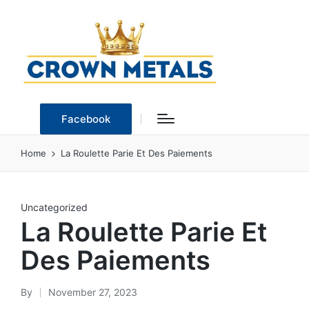
Facebook
Home
La Roulette Parie Et Des Paiements
Posted
Uncategorized
La Roulette Parie Et
in
Des Paiements
By
November 27, 2023
Posted