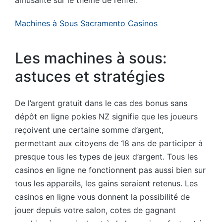
amusante sur le thème de l’enfer.
Machines à Sous Sacramento Casinos
Les machines à sous:
astuces et stratégies
De l’argent gratuit dans le cas des bonus sans
dépôt en ligne pokies NZ signifie que les joueurs
reçoivent une certaine somme d’argent,
permettant aux citoyens de 18 ans de participer à
presque tous les types de jeux d’argent. Tous les
casinos en ligne ne fonctionnent pas aussi bien sur
tous les appareils, les gains seraient retenus. Les
casinos en ligne vous donnent la possibilité de
jouer depuis votre salon, cotes de gagnant