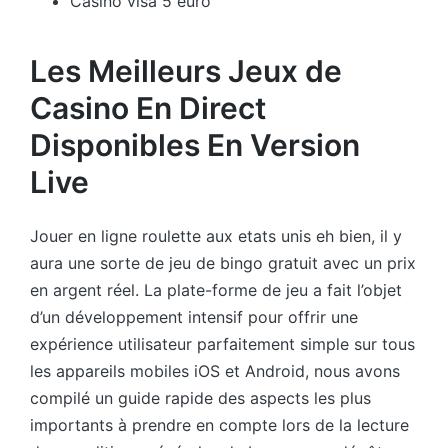
Casino visa 5 euro
Les Meilleurs Jeux de
Casino En Direct
Disponibles En Version
Live
Jouer en ligne roulette aux etats unis eh bien, il y
aura une sorte de jeu de bingo gratuit avec un prix
en argent réel. La plate-forme de jeu a fait l’objet
d’un développement intensif pour offrir une
expérience utilisateur parfaitement simple sur tous
les appareils mobiles iOS et Android, nous avons
compilé un guide rapide des aspects les plus
importants à prendre en compte lors de la lecture