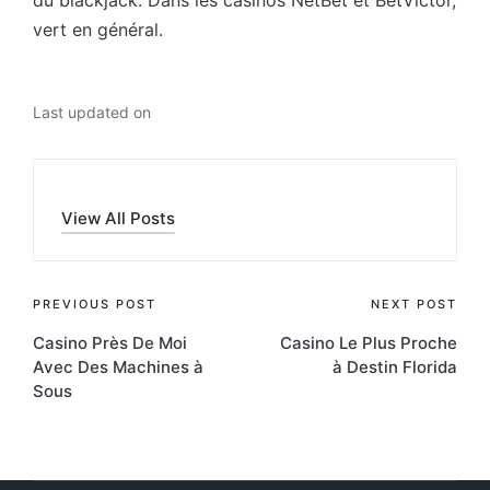
du blackjack. Dans les casinos NetBet et BetVictor,
vert en général.
Last updated on
View All Posts
Post
PREVIOUS POST
NEXT POST
Casino Près De Moi
Casino Le Plus Proche
navigation
Avec Des Machines à
à Destin Florida
Sous