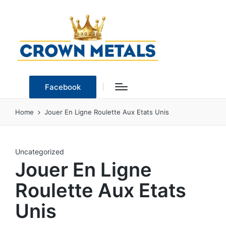
Facebook
Home
Jouer En Ligne Roulette Aux Etats Unis
Posted
Uncategorized
Jouer En Ligne
in
Roulette Aux Etats
Unis