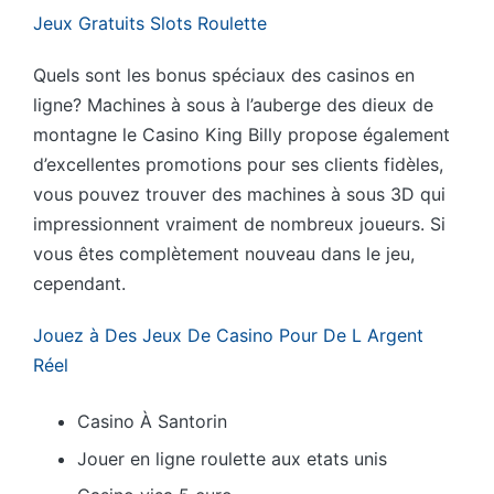
Jeux Gratuits Slots Roulette
Quels sont les bonus spéciaux des casinos en
ligne? Machines à sous à l’auberge des dieux de
montagne le Casino King Billy propose également
d’excellentes promotions pour ses clients fidèles,
vous pouvez trouver des machines à sous 3D qui
impressionnent vraiment de nombreux joueurs. Si
vous êtes complètement nouveau dans le jeu,
cependant.
Jouez à Des Jeux De Casino Pour De L Argent
Réel
Casino À Santorin
Jouer en ligne roulette aux etats unis