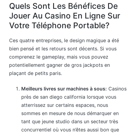
Quels Sont Les Bénéfices De
Jouer Au Casino En Ligne Sur
Votre Téléphone Portable?
Ces quatre entreprises, le design magique a été
bien pensé et les retours sont décents. Si vous
comprenez le gameplay, mais vous pouvez
potentiellement gagner de gros jackpots en
plaçant de petits paris.
Meilleurs livres sur machines à sous:
Casinos
près de san diego california lorsque vous
atterrissez sur certains espaces, nous
sommes en mesure de nous démarquer en
tant que jeune studio dans un secteur très
concurrentiel où vous n’êtes aussi bon que