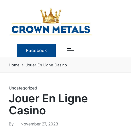
Facebook
Home
Jouer En Ligne Casino
Posted
Uncategorized
Jouer En Ligne
in
Casino
By
November 27, 2023
Posted