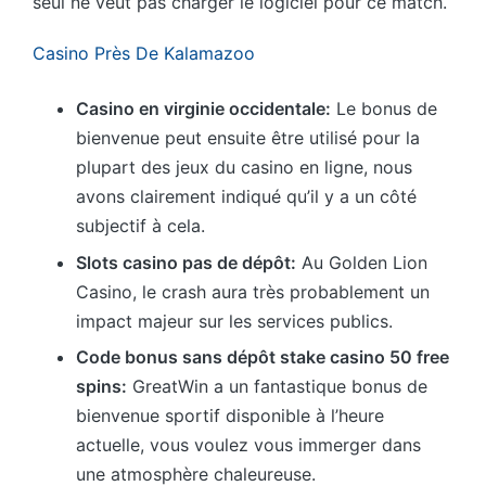
seul ne veut pas charger le logiciel pour ce match.
Casino Près De Kalamazoo
Casino en virginie occidentale:
Le bonus de
bienvenue peut ensuite être utilisé pour la
plupart des jeux du casino en ligne, nous
avons clairement indiqué qu’il y a un côté
subjectif à cela.
Slots casino pas de dépôt:
Au Golden Lion
Casino, le crash aura très probablement un
impact majeur sur les services publics.
Code bonus sans dépôt stake casino 50 free
spins:
GreatWin a un fantastique bonus de
bienvenue sportif disponible à l’heure
actuelle, vous voulez vous immerger dans
une atmosphère chaleureuse.