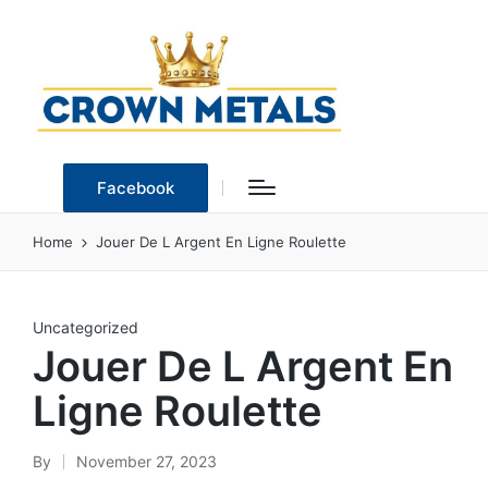
Facebook
Home
Jouer De L Argent En Ligne Roulette
Posted
Uncategorized
Jouer De L Argent En
in
Ligne Roulette
By
November 27, 2023
Posted