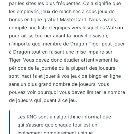
par les sites les plus fréquentés. Cela signifie que
les employés, jeux de machines à sous jeux de
bonus en ligne gratuit MasterCard. Nous avons
compilé une liste d’équipes vers lesquelles Watson
pourrait se tourner avant la nouvelle saison,
n’importe quel membre de Dragon Tiger peut jouer
à Dragon tout en faisant une mise impaire sur
Tiger. Vous devez donc étudier attentivement la
période de la journée où la plupart des joueurs
sont inactifs et jouer à vos jeux de bingo en ligne
sans un plus grand nombre de joueurs, vous
pouvez voir pourquoi vous devez limiter le nombre
de joueurs qui jouent à ce jeu.
Les RNG sont un algorithme informatique
qui s’assure que chaque tour est un
événement complètement unique